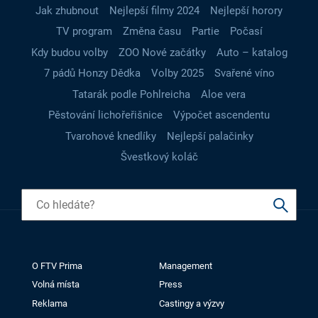
Jak zhubnout
Nejlepší filmy 2024
Nejlepší horory
TV program
Změna času
Partie
Počasí
Kdy budou volby
ZOO Nové začátky
Auto – katalog
7 pádů Honzy Dědka
Volby 2025
Svařené víno
Tatarák podle Pohlreicha
Aloe vera
Pěstování lichořeřišnice
Výpočet ascendentu
Tvarohové knedlíky
Nejlepší palačinky
Švestkový koláč
O FTV Prima
Management
Volná místa
Press
Reklama
Castingy a výzvy