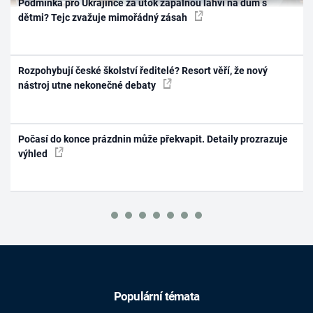
Podmínka pro Ukrajince za útok zápalnou lahví na dům s
dětmi? Tejc zvažuje mimořádný zásah
Rozpohybují české školství ředitelé? Resort věří, že nový
nástroj utne nekonečné debaty
Počasí do konce prázdnin může překvapit. Detaily prozrazuje
výhled
Populární témata