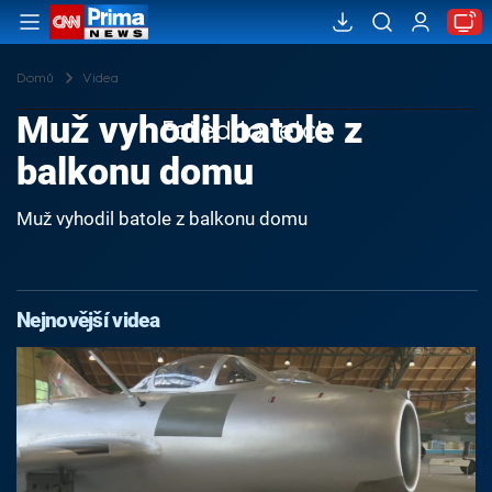
Domů
Videa
Muž vyhodil batole z
Failed to fetch
balkonu domu
Muž vyhodil batole z balkonu domu
Nejnovější videa