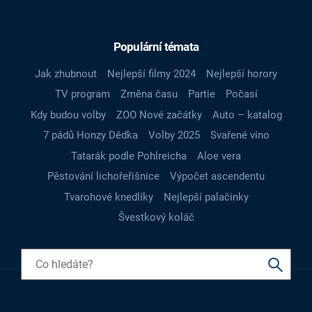
Populární témata
Jak zhubnout
Nejlepší filmy 2024
Nejlepší horory
TV program
Změna času
Partie
Počasí
Kdy budou volby
ZOO Nové začátky
Auto – katalog
7 pádů Honzy Dědka
Volby 2025
Svařené víno
Tatarák podle Pohlreicha
Aloe vera
Pěstování lichořeřišnice
Výpočet ascendentu
Tvarohové knedlíky
Nejlepší palačinky
Švestkový koláč