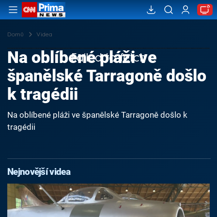
Domů
Videa
Na oblíbené pláži ve
Failed to fetch
španělské Tarragoně došlo
k tragédii
Na oblíbené pláži ve španělské Tarragoně došlo k
tragédii
Nejnovější videa