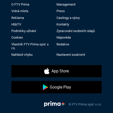
O FTV Prima
Management
Volná místa
Press
Reklama
Castingy a výzvy
HbbTV
Kontakty
Podmínky užívání
Zpracování osobních údajů
Cookies
Nápověda
Vlastník FTV Prima spol. s
Redakce
r.o.
Nahlásit chybu
Nastavení soukromí
App Store
Google Play
© FTV Prima spol. s r.o.