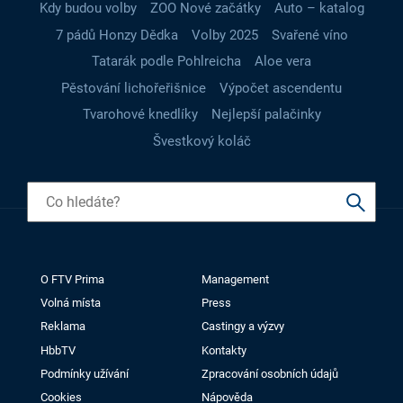
Kdy budou volby
ZOO Nové začátky
Auto – katalog
7 pádů Honzy Dědka
Volby 2025
Svařené víno
Tatarák podle Pohlreicha
Aloe vera
Pěstování lichořeřišnice
Výpočet ascendentu
Tvarohové knedlíky
Nejlepší palačinky
Švestkový koláč
O FTV Prima
Management
Volná místa
Press
Reklama
Castingy a výzvy
HbbTV
Kontakty
Podmínky užívání
Zpracování osobních údajů
Cookies
Nápověda