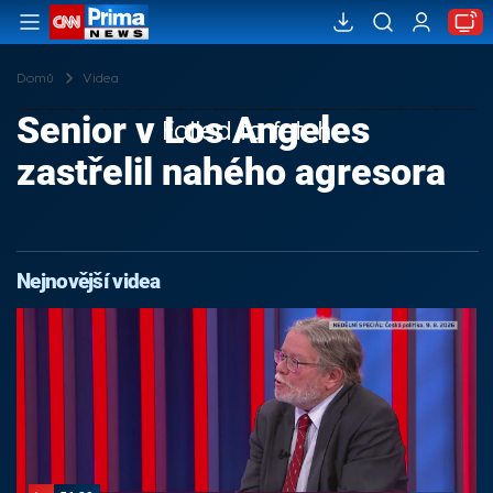
Domů
Videa
Senior v Los Angeles
Failed to fetch
zastřelil nahého agresora
Nejnovější videa