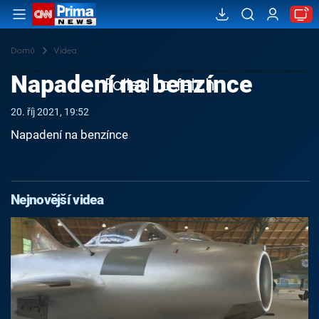
Domů
Videa
Napadení na benzínce
Failed to fetch
20. říj 2021, 19:52
Napadení na benzínce
Nejnovější videa