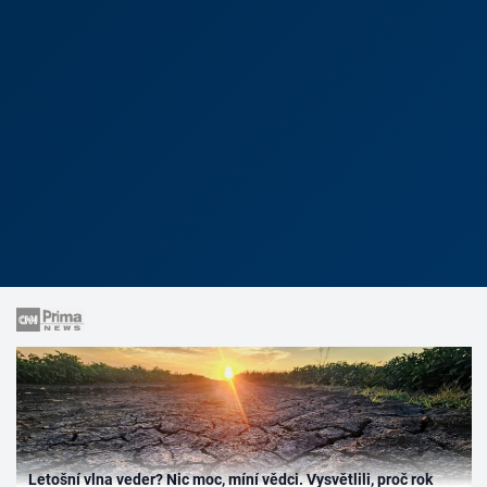
Letošní vlna veder? Nic moc, míní vědci. Vysvětlili, proč rok