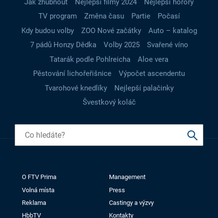
Jak zhubnout
Nejlepší filmy 2024
Nejlepší horory
TV program
Změna času
Partie
Počasí
Kdy budou volby
ZOO Nové začátky
Auto – katalog
7 pádů Honzy Dědka
Volby 2025
Svařené víno
Tatarák podle Pohlreicha
Aloe vera
Pěstování lichořeřišnice
Výpočet ascendentu
Tvarohové knedlíky
Nejlepší palačinky
Švestkový koláč
O FTV Prima
Management
Volná místa
Press
Reklama
Castingy a výzvy
HbbTV
Kontakty