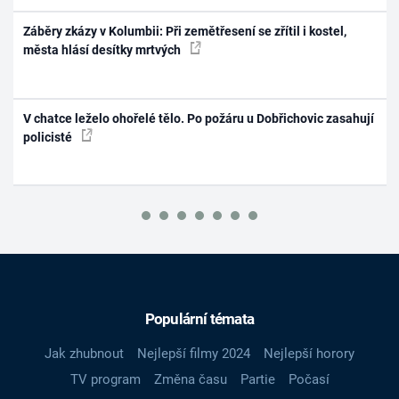
Záběry zkázy v Kolumbii: Při zemětřesení se zřítil i kostel,
města hlásí desítky mrtvých
V chatce leželo ohořelé tělo. Po požáru u Dobřichovic zasahují
policisté
Populární témata
Jak zhubnout
Nejlepší filmy 2024
Nejlepší horory
TV program
Změna času
Partie
Počasí