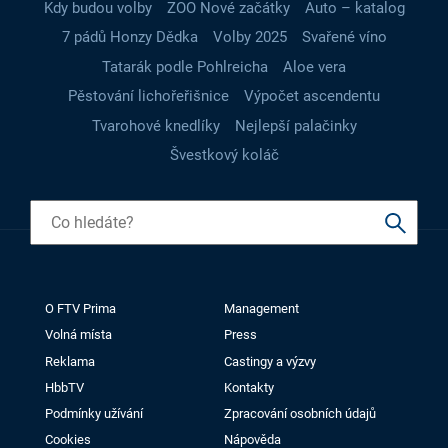
Kdy budou volby
ZOO Nové začátky
Auto – katalog
7 pádů Honzy Dědka
Volby 2025
Svařené víno
Tatarák podle Pohlreicha
Aloe vera
Pěstování lichořeřišnice
Výpočet ascendentu
Tvarohové knedlíky
Nejlepší palačinky
Švestkový koláč
O FTV Prima
Management
Volná místa
Press
Reklama
Castingy a výzvy
HbbTV
Kontakty
Podmínky užívání
Zpracování osobních údajů
Cookies
Nápověda