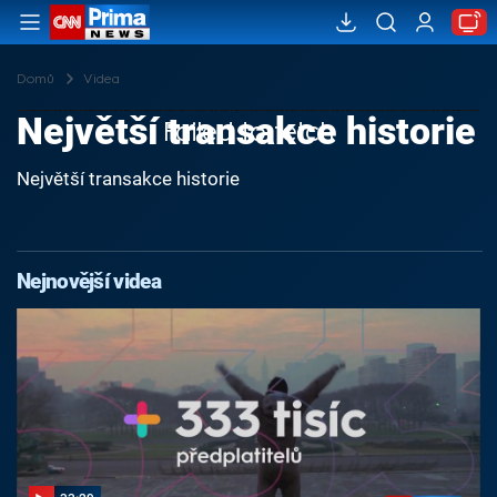
Domů
Videa
Největší transakce historie
Failed to fetch
Největší transakce historie
Nejnovější videa