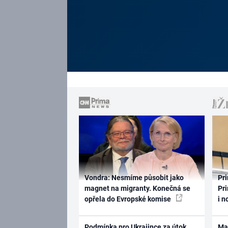
Vondra: Nesmíme působit jako
Pri
magnet na migranty. Konečná se
Pri
opřela do Evropské komise
i n
Podmínka pro Ukrajince za útok
Ma