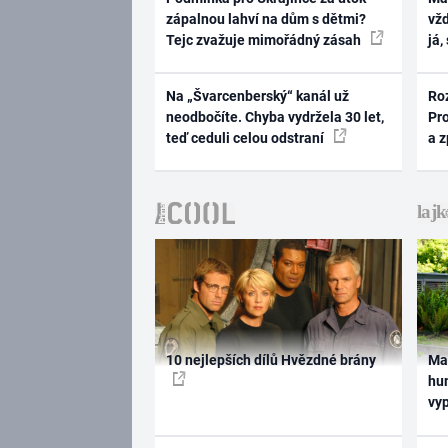
zápalnou lahví na dům s dětmi?
vž
Tejc zvažuje mimořádný zásah
já,
Na „Švarcenberský“ kanál už
Ro
neodbočíte. Chyba vydržela 30 let,
Pr
teď ceduli celou odstraní
a 
10 nejlepších dílů Hvězdné brány
Ma
hum
vy