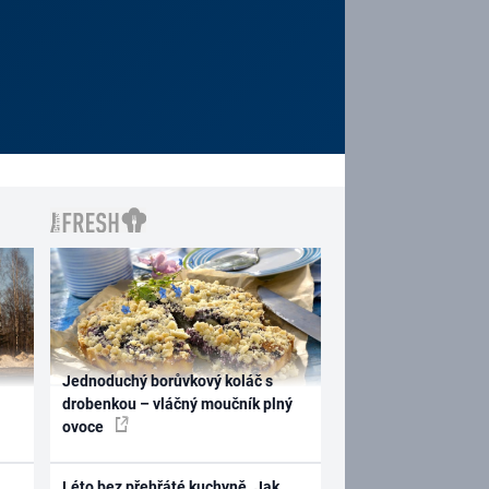
Jednoduchý borůvkový koláč s
drobenkou – vláčný moučník plný
ovoce
Léto bez přehřáté kuchyně. Jak