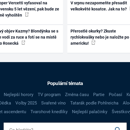
per Vercetti vyfasoval na
V srpnu nezapomeňte přesadit
vensku 5 let vězení, pak bude ze
velkokvěté kosatce. Jak na to?
mě vyhoštěn
vý objev Kazmy? Blondýnka se s
Přerostlé okurky? Zkuste
 vodí za ruce a fotí se na místě
rychlokvašky nebo je naložte po
ko Rosecká
americku!
Populární témata
Nejlepší horory
TV program
Změna času
Partie
Počasí
K
Dědka
Volby 2025
Svařené víno
Tatarák podle Pohlreicha
Alo
t ascendentu
Tvarohové knedlíky
Nejlepší palačinky
Švestkov