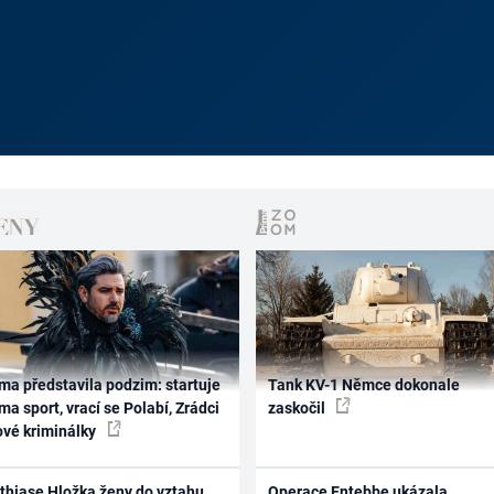
ma představila podzim: startuje
Tank KV-1 Němce dokonale
ma sport, vrací se Polabí, Zrádci
zaskočil
ové kriminálky
thiase Hložka ženy do vztahu
Operace Entebbe ukázala