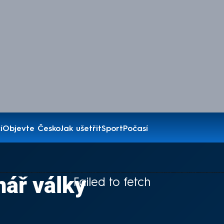
í
Objevte Česko
Jak ušetřit
Sport
Počasí
ář války
Failed to fetch