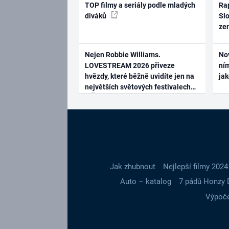
TOP filmy a seriály podle mladých
Rap
diváků
Slo
ze
Nejen Robbie Williams.
No
LOVESTREAM 2026 přiveze
ním
hvězdy, které běžně uvidíte jen na
ja
největších světových festivalech
Jak zhubnout
Nejlepší filmy 2024
Auto – katalog
7 pádů Honzy 
Výpoče