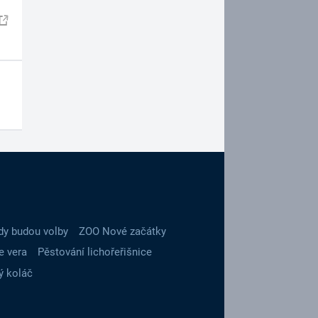
dy budou volby
ZOO Nové začátky
e vera
Pěstování lichořeřišnice
ý koláč