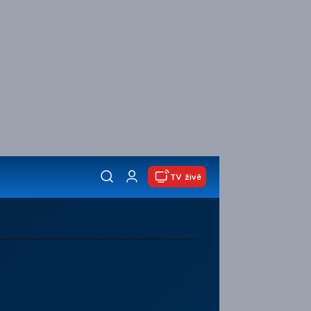
TV živě