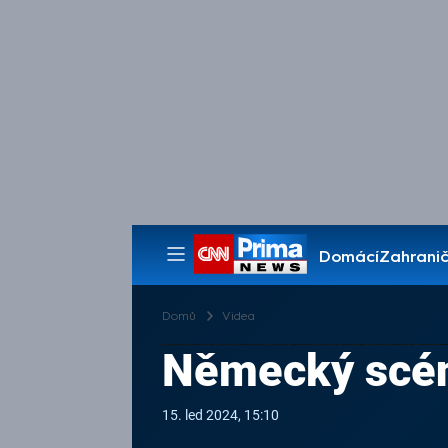
Domácí
Zahranič
Pořady
Domů
Videa
Německý scén
15. led 2024, 15:10