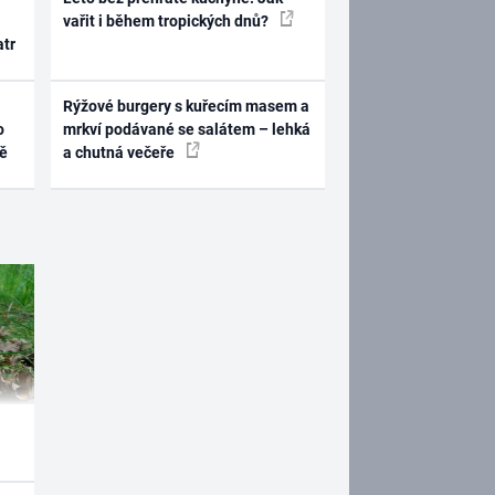
vařit i během tropických dnů?
atr
Rýžové burgery s kuřecím masem a
o
mrkví podávané se salátem – lehká
ně
a chutná večeře