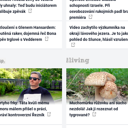
dy uhnaly: Teď budu iniciátorem
schopnosti Izraele. Při
 slibuje zpěvák
osvobozování rukojmích padl br
premiéra
zloučení s Glenem Hansardem:
Video zachytilo výzkumníka na
outěná rakev, dojemná řeč Bona
okraji lávového jezera. Je to jak
zpěv Irglové s Vedderem
pohled do Slunce, hlásil vzruše
rtyho frky: Táta kvůli mému
Muchomůrku růžovku ani sucho
oru málem přišel o práci,
nezdolá! Jak ji rozeznat od
práví kontroverzní Řezník
tygrované?