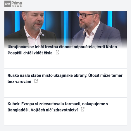
Ukrajincům se lehčí trestná činnost odpouštěla, tvrdí Koten.
Pospíšil chtěl vidět čísla
Rusko našlo slabé místo ukrajinské obrany. Útočit může téměř
bez varování
Kubek: Evropa si zdevastovala farmacii, nakupujeme v
Bangladéši. Vojtěch ničí zdravotnictví