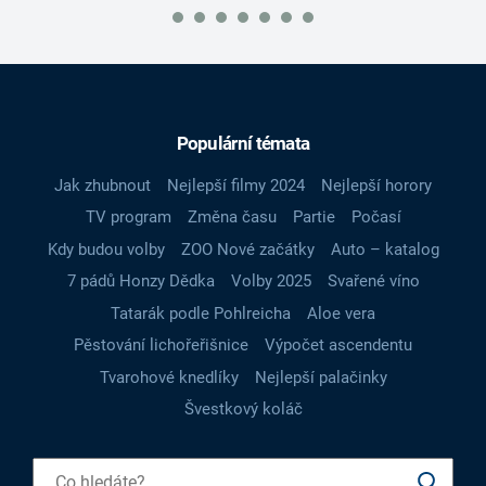
Populární témata
Jak zhubnout
Nejlepší filmy 2024
Nejlepší horory
TV program
Změna času
Partie
Počasí
Kdy budou volby
ZOO Nové začátky
Auto – katalog
7 pádů Honzy Dědka
Volby 2025
Svařené víno
Tatarák podle Pohlreicha
Aloe vera
Pěstování lichořeřišnice
Výpočet ascendentu
Tvarohové knedlíky
Nejlepší palačinky
Švestkový koláč