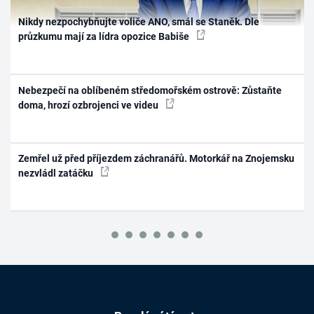
Nikdy nezpochybňujte voliče ANO, smál se Staněk. Dle
průzkumu mají za lídra opozice Babiše
Nebezpečí na oblíbeném středomořském ostrově: Zůstaňte
doma, hrozí ozbrojenci ve videu
Zemřel už před příjezdem záchranářů. Motorkář na Znojemsku
nezvládl zatáčku