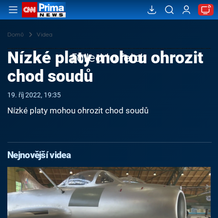
Domů
Videa
Nízké platy mohou ohrozit
Failed to fetch
chod soudů
19. říj 2022, 19:35
Nízké platy mohou ohrozit chod soudů
Nejnovější videa