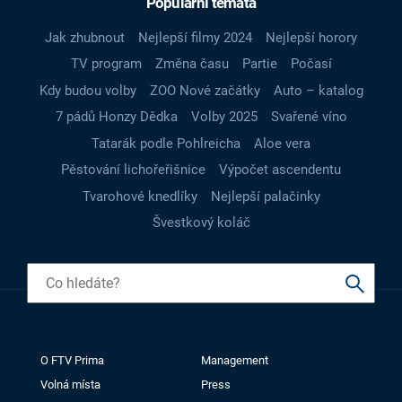
Populární témata
Jak zhubnout
Nejlepší filmy 2024
Nejlepší horory
TV program
Změna času
Partie
Počasí
Kdy budou volby
ZOO Nové začátky
Auto – katalog
7 pádů Honzy Dědka
Volby 2025
Svařené víno
Tatarák podle Pohlreicha
Aloe vera
Pěstování lichořeřišnice
Výpočet ascendentu
Tvarohové knedlíky
Nejlepší palačinky
Švestkový koláč
O FTV Prima
Management
Volná místa
Press