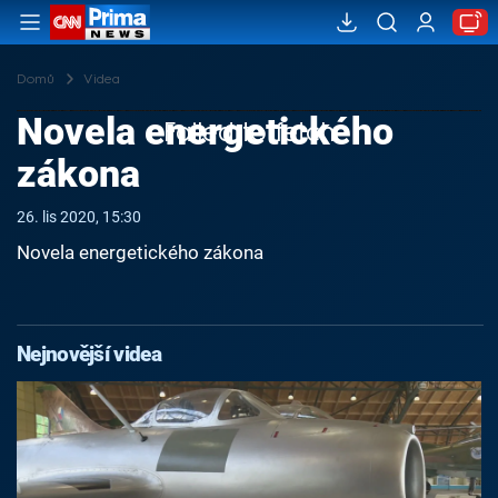
Domů
Videa
Novela energetického
Failed to fetch
zákona
26. lis 2020, 15:30
Novela energetického zákona
Nejnovější videa