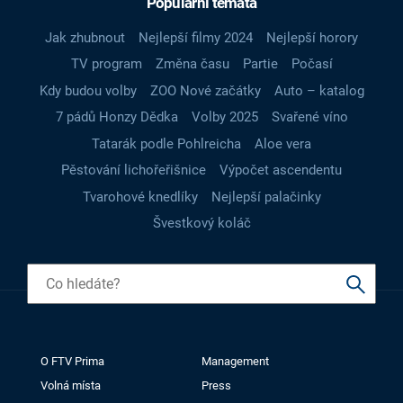
Populární témata
Jak zhubnout
Nejlepší filmy 2024
Nejlepší horory
TV program
Změna času
Partie
Počasí
Kdy budou volby
ZOO Nové začátky
Auto – katalog
7 pádů Honzy Dědka
Volby 2025
Svařené víno
Tatarák podle Pohlreicha
Aloe vera
Pěstování lichořeřišnice
Výpočet ascendentu
Tvarohové knedlíky
Nejlepší palačinky
Švestkový koláč
O FTV Prima
Management
Volná místa
Press