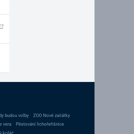
dy budou volby
ZOO Nové začátky
e vera
Pěstování lichořeřišnice
ý koláč