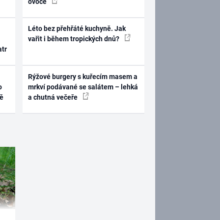
ovoce
Léto bez přehřáté kuchyně. Jak
vařit i během tropických dnů?
atr
Rýžové burgery s kuřecím masem a
o
mrkví podávané se salátem – lehká
ně
a chutná večeře