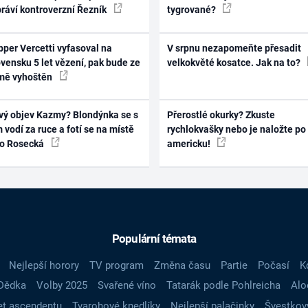
práví kontroverzní Řezník
tygrované?
per Vercetti vyfasoval na
V srpnu nezapomeňte přesadit
vensku 5 let vězení, pak bude ze
velkokvěté kosatce. Jak na to?
mě vyhoštěn
vý objev Kazmy? Blondýnka se s
Přerostlé okurky? Zkuste
 vodí za ruce a fotí se na místě
rychlokvašky nebo je naložte po
ko Rosecká
americku!
Populární témata
Nejlepší horory
TV program
Změna času
Partie
Počasí
K
Dědka
Volby 2025
Svařené víno
Tatarák podle Pohlreicha
Alo
t ascendentu
Tvarohové knedlíky
Nejlepší palačinky
Švestkov