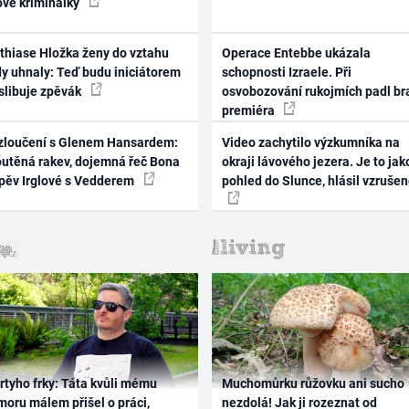
ové kriminálky
thiase Hložka ženy do vztahu
Operace Entebbe ukázala
dy uhnaly: Teď budu iniciátorem
schopnosti Izraele. Při
 slibuje zpěvák
osvobozování rukojmích padl br
premiéra
zloučení s Glenem Hansardem:
Video zachytilo výzkumníka na
outěná rakev, dojemná řeč Bona
okraji lávového jezera. Je to jak
zpěv Irglové s Vedderem
pohled do Slunce, hlásil vzruše
rtyho frky: Táta kvůli mému
Muchomůrku růžovku ani sucho
oru málem přišel o práci,
nezdolá! Jak ji rozeznat od