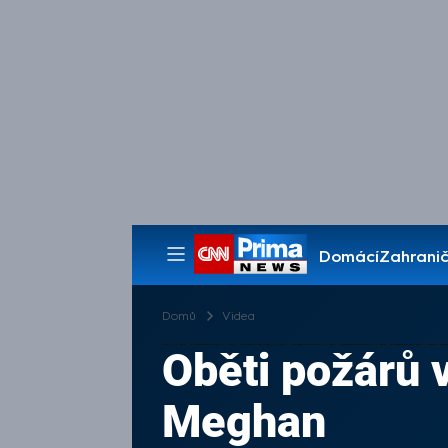
Domácí
Zahranič
Pořady
Domů
Videa
Oběti požárů v
Meghan