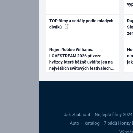
vy
TOP filmy a seriály podle mladých
Rap
diváků
Slo
ze
Nejen Robbie Williams.
No
LOVESTREAM 2026 přiveze
ním
hvězdy, které běžně uvidíte jen na
ja
největších světových festivalech
Jak zhubnout
Nejlepší filmy 2024
Auto – katalog
7 pádů Honzy 
Výpoče