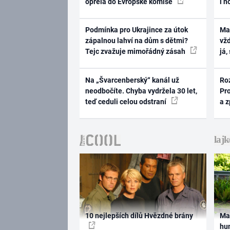
opřela do Evropské komise
i n
Podmínka pro Ukrajince za útok
Ma
zápalnou lahví na dům s dětmi?
vž
Tejc zvažuje mimořádný zásah
já,
Na „Švarcenberský“ kanál už
Ro
neodbočíte. Chyba vydržela 30 let,
Pr
teď ceduli celou odstraní
a 
10 nejlepších dílů Hvězdné brány
Ma
hum