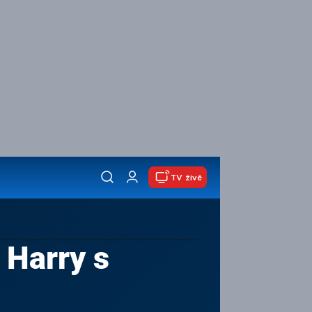
TV živě
 Harry s