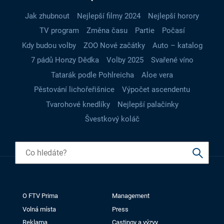
Jak zhubnout
Nejlepší filmy 2024
Nejlepší horory
TV program
Změna času
Partie
Počasí
Kdy budou volby
ZOO Nové začátky
Auto – katalog
7 pádů Honzy Dědka
Volby 2025
Svařené víno
Tatarák podle Pohlreicha
Aloe vera
Pěstování lichořeřišnice
Výpočet ascendentu
Tvarohové knedlíky
Nejlepší palačinky
Švestkový koláč
O FTV Prima
Management
Volná místa
Press
Reklama
Castingy a výzvy