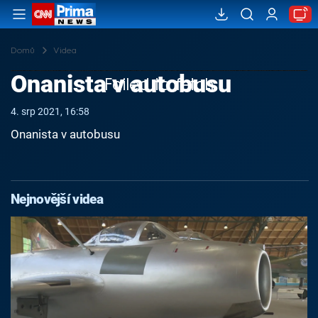
Domů
Videa
Onanista v autobusu
Failed to fetch
4. srp 2021, 16:58
Onanista v autobusu
Nejnovější videa