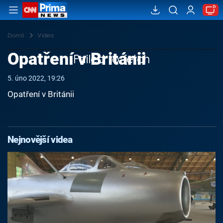
Domů
Videa
Opatření v Británii
Failed to fetch
5. úno 2022, 19:26
Opatření v Británii
Nejnovější videa