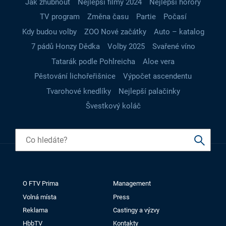
Jak zhubnout
Nejlepší filmy 2024
Nejlepší horory
TV program
Změna času
Partie
Počasí
Kdy budou volby
ZOO Nové začátky
Auto – katalog
7 pádů Honzy Dědka
Volby 2025
Svařené víno
Tatarák podle Pohlreicha
Aloe vera
Pěstování lichořeřišnice
Výpočet ascendentu
Tvarohové knedlíky
Nejlepší palačinky
Švestkový koláč
O FTV Prima
Management
Volná místa
Press
Reklama
Castingy a výzvy
HbbTV
Kontakty