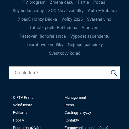
TV program
Změna času
Partie
Počasí
Kdy budou volby
ZOO Nové začátky
Auto – katalog
7 pádů Honzy Dědka
Volby 2025
Svařené víno
Tatarák podle Pohlreicha
Aloe vera
Pěstování lichořeřišnice
Výpočet ascendentu
Tvarohové knedlíky
Nejlepší palačinky
Švestkový koláč
O FTV Prima
Management
Volná místa
Press
Reklama
Castingy a výzvy
HbbTV
Kontakty
Podmínky užívání
Zpracování osobních údajů