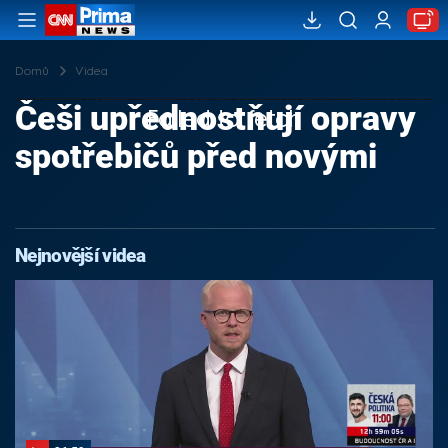
Domů
Videa
Češi upřednostňují opravy
Failed to fetch
spotřebičů před novými
Nejnovější videa