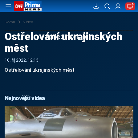
Domů
Videa
Ostřelování ukrajinských
Failed to fetch
měst
10. říj 2022, 12:13
Ostřelování ukrajinských měst
Nejnovější videa