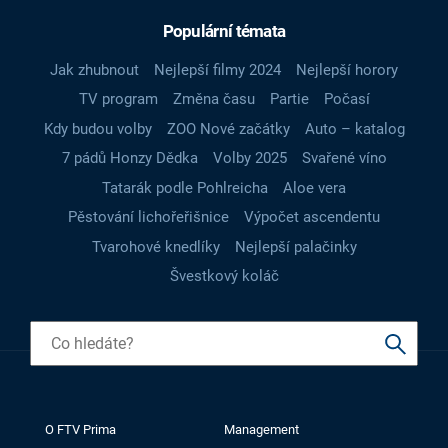
Populární témata
Jak zhubnout
Nejlepší filmy 2024
Nejlepší horory
TV program
Změna času
Partie
Počasí
Kdy budou volby
ZOO Nové začátky
Auto – katalog
7 pádů Honzy Dědka
Volby 2025
Svařené víno
Tatarák podle Pohlreicha
Aloe vera
Pěstování lichořeřišnice
Výpočet ascendentu
Tvarohové knedlíky
Nejlepší palačinky
Švestkový koláč
O FTV Prima
Management