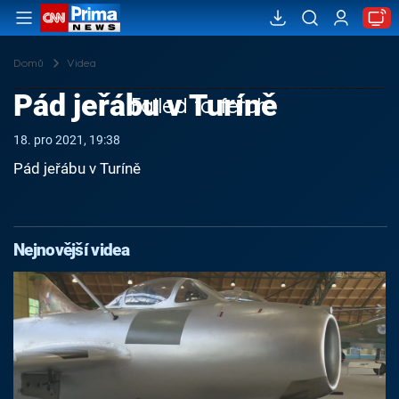
Domů
Videa
Pád jeřábu v Turíně
Failed to fetch
18. pro 2021, 19:38
Pád jeřábu v Turíně
Nejnovější videa