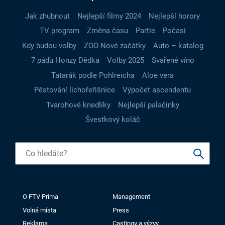
Jak zhubnout
Nejlepší filmy 2024
Nejlepší horory
TV program
Změna času
Partie
Počasí
Kdy budou volby
ZOO Nové začátky
Auto – katalog
7 pádů Honzy Dědka
Volby 2025
Svařené víno
Tatarák podle Pohlreicha
Aloe vera
Pěstování lichořeřišnice
Výpočet ascendentu
Tvarohové knedlíky
Nejlepší palačinky
Švestkový koláč
O FTV Prima
Management
Volná místa
Press
Reklama
Castingy a výzvy