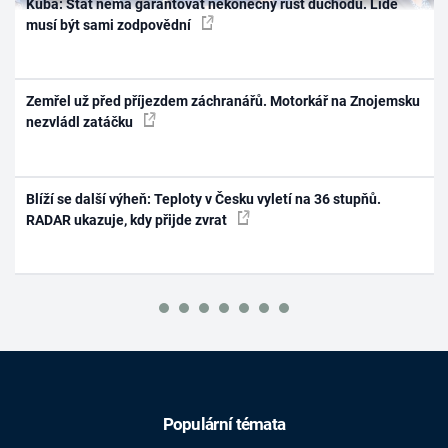
Kuba: Stát nemá garantovat nekonečný růst důchodů. Lidé
musí být sami zodpovědní
Zemřel už před příjezdem záchranářů. Motorkář na Znojemsku
nezvládl zatáčku
Blíží se další výheň: Teploty v Česku vyletí na 36 stupňů.
RADAR ukazuje, kdy přijde zvrat
Populární témata