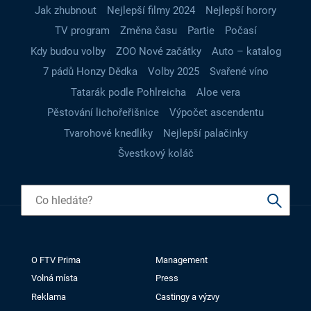
Jak zhubnout
Nejlepší filmy 2024
Nejlepší horory
TV program
Změna času
Partie
Počasí
Kdy budou volby
ZOO Nové začátky
Auto – katalog
7 pádů Honzy Dědka
Volby 2025
Svařené víno
Tatarák podle Pohlreicha
Aloe vera
Pěstování lichořeřišnice
Výpočet ascendentu
Tvarohové knedlíky
Nejlepší palačinky
Švestkový koláč
O FTV Prima
Management
Volná místa
Press
Reklama
Castingy a výzvy