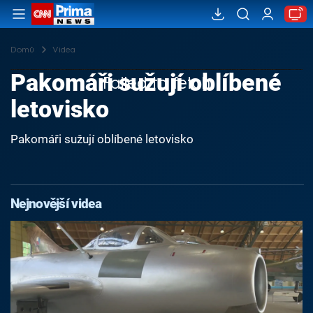
Domů
Videa
Pakomáři sužují oblíbené
Failed to fetch
letovisko
Pakomáři sužují oblíbené letovisko
Nejnovější videa