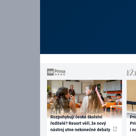
Rozpohybují české školství
Pri
ředitelé? Resort věří, že nový
Pri
nástroj utne nekonečné debaty
i n