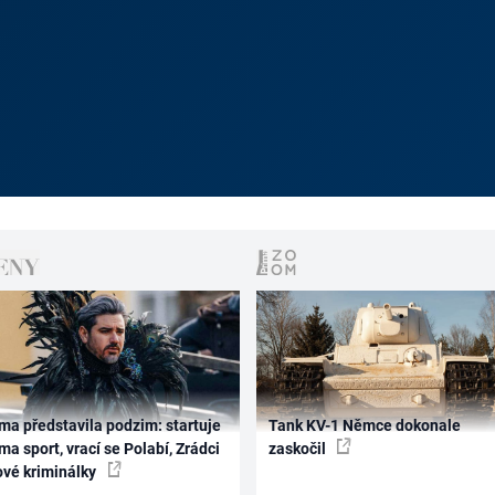
ma představila podzim: startuje
Tank KV-1 Němce dokonale
ma sport, vrací se Polabí, Zrádci
zaskočil
ové kriminálky