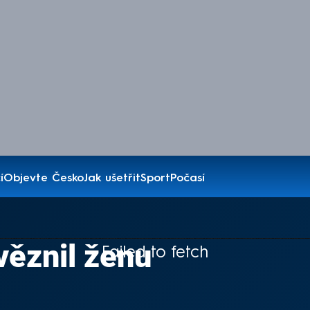
í
Objevte Česko
Jak ušetřit
Sport
Počasí
věznil ženu
Failed to fetch