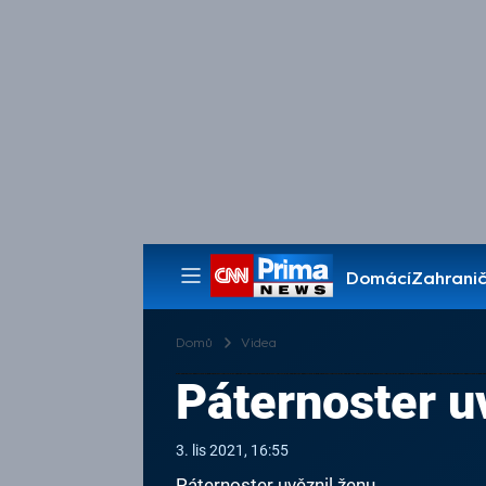
Domácí
Zahranič
Pořady
Domů
Videa
Páternoster u
3. lis 2021, 16:55
Páternoster uvěznil ženu