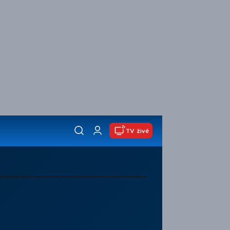
TV živě