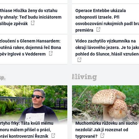
thiase Hložka ženy do vztahu
Operace Entebbe ukázala
dy uhnaly: Teď budu iniciátorem
schopnosti Izraele. Při
 slibuje zpěvák
osvobozování rukojmích padl br
premiéra
zloučení s Glenem Hansardem:
Video zachytilo výzkumníka na
outěná rakev, dojemná řeč Bona
okraji lávového jezera. Je to jak
zpěv Irglové s Vedderem
pohled do Slunce, hlásil vzruše
rtyho frky: Táta kvůli mému
Muchomůrku růžovku ani sucho
oru málem přišel o práci,
nezdolá! Jak ji rozeznat od
práví kontroverzní Řezník
tygrované?