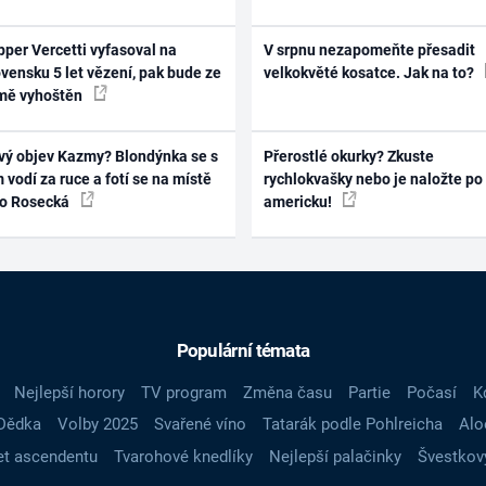
per Vercetti vyfasoval na
V srpnu nezapomeňte přesadit
vensku 5 let vězení, pak bude ze
velkokvěté kosatce. Jak na to?
mě vyhoštěn
vý objev Kazmy? Blondýnka se s
Přerostlé okurky? Zkuste
 vodí za ruce a fotí se na místě
rychlokvašky nebo je naložte po
ko Rosecká
americku!
Populární témata
Nejlepší horory
TV program
Změna času
Partie
Počasí
K
Dědka
Volby 2025
Svařené víno
Tatarák podle Pohlreicha
Alo
t ascendentu
Tvarohové knedlíky
Nejlepší palačinky
Švestkov