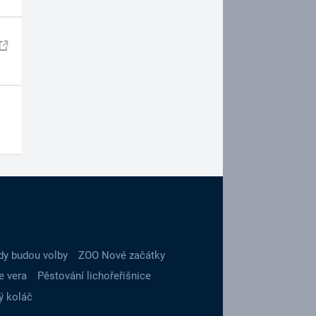
dy budou volby
ZOO Nové začátky
e vera
Pěstování lichořeřišnice
ý koláč