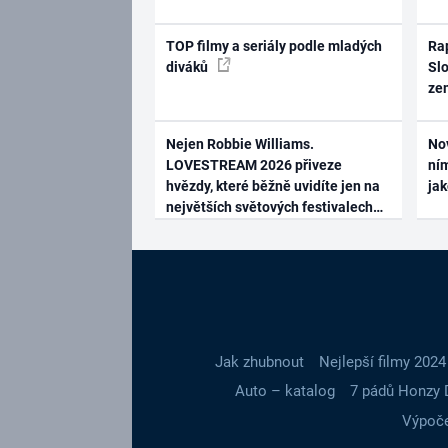
TOP filmy a seriály podle mladých
Rap
diváků
Slo
ze
Nejen Robbie Williams.
No
LOVESTREAM 2026 přiveze
ním
hvězdy, které běžně uvidíte jen na
ja
největších světových festivalech
Jak zhubnout
Nejlepší filmy 2024
Auto – katalog
7 pádů Honzy 
Výpoče