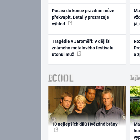
Počasí do konce prázdnin může
Ma
překvapit. Detaily prozrazuje
vž
výhled
já,
Tragédie v Jaroměři: V dějišti
Ro
známého metalového festivalu
Pr
utonul muž
a 
10 nejlepších dílů Hvězdné brány
Ma
hum
vy