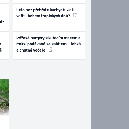
Léto bez přehřáté kuchyně. Jak
vařit i během tropických dnů?
atr
Rýžové burgery s kuřecím masem a
o
mrkví podávané se salátem – lehká
ně
a chutná večeře