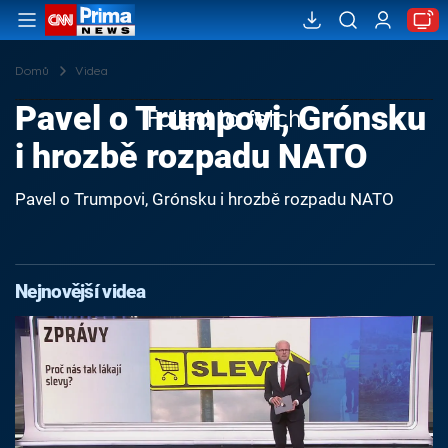
Domů
Videa
Pavel o Trumpovi, Grónsku
Failed to fetch
i hrozbě rozpadu NATO
Pavel o Trumpovi, Grónsku i hrozbě rozpadu NATO
Nejnovější videa