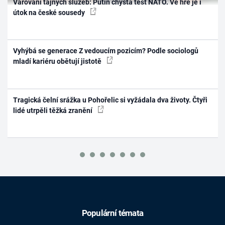
Varování tajných služeb: Putin chystá test NATO. Ve hře je i
útok na české sousedy
Vyhýbá se generace Z vedoucím pozicím? Podle sociologů
mladí kariéru obětují jistotě
Tragická čelní srážka u Pohořelic si vyžádala dva životy. Čtyři
lidé utrpěli těžká zranění
Populární témata