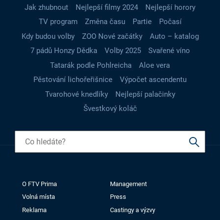
Jak zhubnout
Nejlepší filmy 2024
Nejlepší horory
TV program
Změna času
Partie
Počasí
Kdy budou volby
ZOO Nové začátky
Auto – katalog
7 pádů Honzy Dědka
Volby 2025
Svařené víno
Tatarák podle Pohlreicha
Aloe vera
Pěstování lichořeřišnice
Výpočet ascendentu
Tvarohové knedlíky
Nejlepší palačinky
Švestkový koláč
O FTV Prima
Management
Volná místa
Press
Reklama
Castingy a výzvy