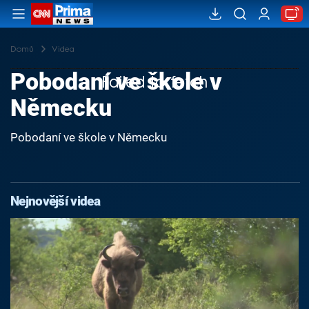
Domů
Videa
Pobodaní ve škole v
Failed to fetch
Německu
Pobodaní ve škole v Německu
Nejnovější videa