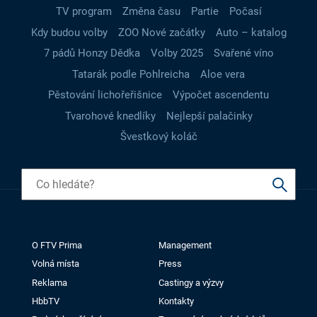
TV program
Změna času
Partie
Počasí
Kdy budou volby
ZOO Nové začátky
Auto – katalog
7 pádů Honzy Dědka
Volby 2025
Svařené víno
Tatarák podle Pohlreicha
Aloe vera
Pěstování lichořeřišnice
Výpočet ascendentu
Tvarohové knedlíky
Nejlepší palačinky
Švestkový koláč
O FTV Prima
Management
Volná místa
Press
Reklama
Castingy a výzvy
HbbTV
Kontakty