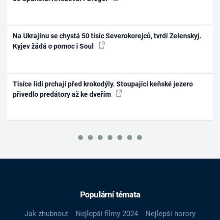
Na Ukrajinu se chystá 50 tisíc Severokorejců, tvrdí Zelenskyj.
Kyjev žádá o pomoc i Soul
Tisíce lidí prchají před krokodýly. Stoupající keňské jezero
přivedlo predátory až ke dveřím
Populární témata
Jak zhubnout
Nejlepší filmy 2024
Nejlepší horory