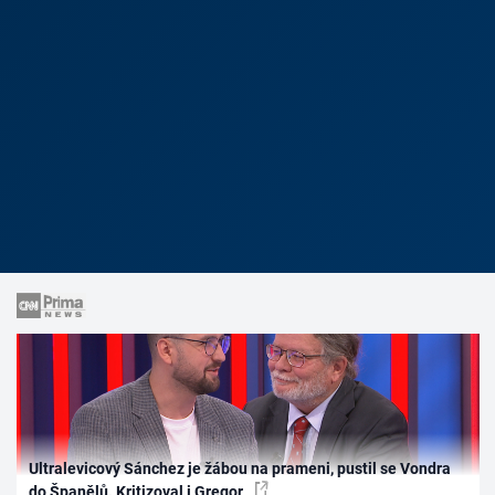
Ultralevicový Sánchez je žábou na prameni, pustil se Vondra
do Španělů. Kritizoval i Gregor