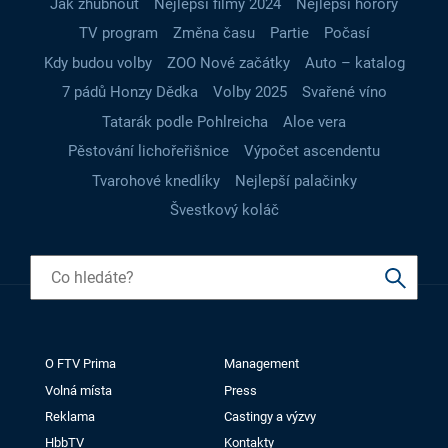
Jak zhubnout
Nejlepší filmy 2024
Nejlepší horory
TV program
Změna času
Partie
Počasí
Kdy budou volby
ZOO Nové začátky
Auto – katalog
7 pádů Honzy Dědka
Volby 2025
Svařené víno
Tatarák podle Pohlreicha
Aloe vera
Pěstování lichořeřišnice
Výpočet ascendentu
Tvarohové knedlíky
Nejlepší palačinky
Švestkový koláč
O FTV Prima
Management
Volná místa
Press
Reklama
Castingy a výzvy
HbbTV
Kontakty