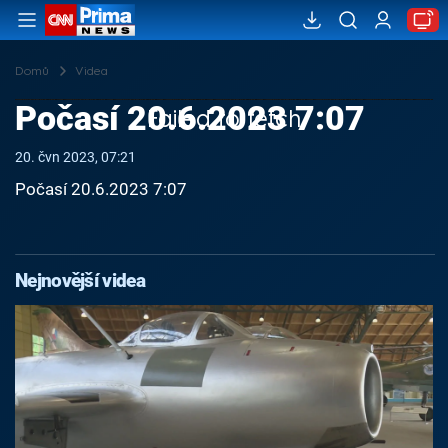
Domů
Videa
Počasí 20.6.2023 7:07
Failed to fetch
20. čvn 2023, 07:21
Počasí 20.6.2023 7:07
Nejnovější videa