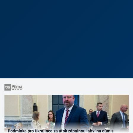
Podmínka pro Ukrajince za útok zápalnou lahví na dům s