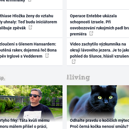
thiase Hložka ženy do vztahu
Operace Entebbe ukázala
dy uhnaly: Teď budu iniciátorem
schopnosti Izraele. Při
 slibuje zpěvák
osvobozování rukojmích padl br
premiéra
zloučení s Glenem Hansardem:
Video zachytilo výzkumníka na
outěná rakev, dojemná řeč Bona
okraji lávového jezera. Je to jak
zpěv Irglové s Vedderem
pohled do Slunce, hlásil vzruše
rtyho frky: Táta kvůli mému
Odhalte pravdu o kočičích mýtec
oru málem přišel o práci,
Proč černá kočka nenosí smůlu?