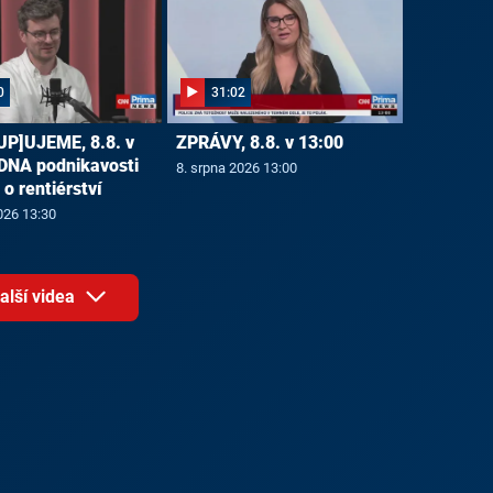
0
31:02
P]UJEME, 8.8. v
ZPRÁVY, 8.8. v 13:00
 DNA podnikavosti
8. srpna 2026 13:00
e o rentiérství
026 13:30
alší videa