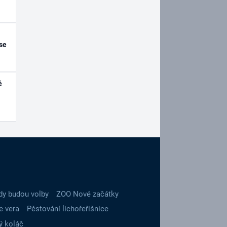
se
é
dy budou volby
ZOO Nové začátky
e vera
Pěstování lichořeřišnice
ý koláč