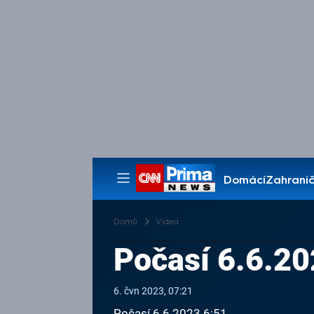
Domácí
Zahranič
Pořady
Domů
Videa
Počasí 6.6.20
6. čvn 2023, 07:21
Počasí 6.6.2023 6:51