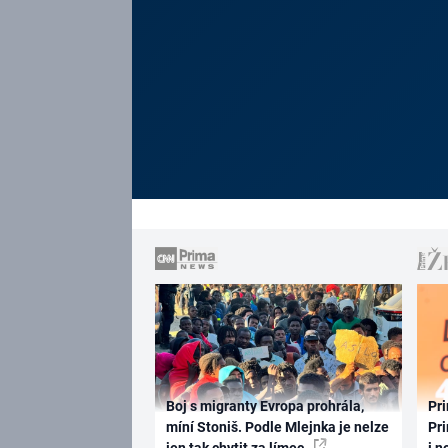
Boj s migranty Evropa prohrála,
Pri
míní Stoniš. Podle Mlejnka je nelze
Pri
jen tak chytit za límec
i n