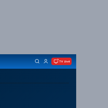
TV živě