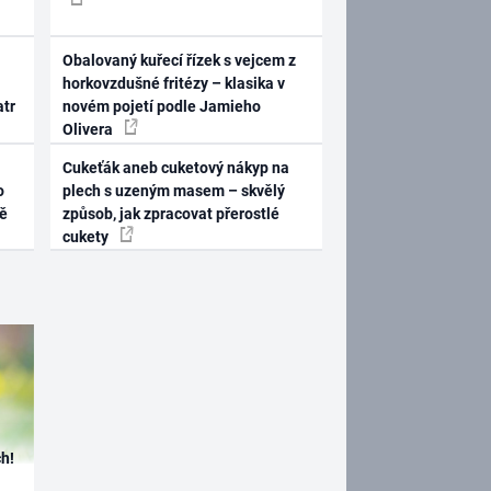
Obalovaný kuřecí řízek s vejcem z
horkovzdušné fritézy – klasika v
atr
novém pojetí podle Jamieho
Olivera
Cukeťák aneb cuketový nákyp na
o
plech s uzeným masem – skvělý
ně
způsob, jak zpracovat přerostlé
cukety
h!