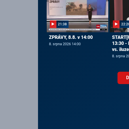
21:38
22:2
ZPRÁVY, 8.8. v 14:00
START[U
13:30 -
8. srpna 2026 14:00
vs. iluz
8. srpna 2
D