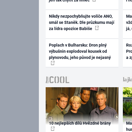
Nikdy nezpochybňujte voliče ANO,
Ma
smál se Staněk. Dle průzkumu mají
vž
za lídra opozice Babiše
já,
Poplach v Bulharsku: Dron plný
Ro
výbušnin explodoval kousek od
Pr
plynovodu, jeho původ je nejasný
a 
10 nejlepších dílů Hvězdné brány
Ma
hum