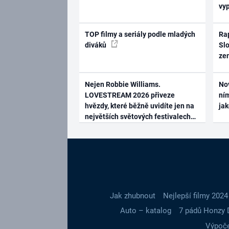
vy
TOP filmy a seriály podle mladých
Rap
diváků
Slo
ze
Nejen Robbie Williams.
No
LOVESTREAM 2026 přiveze
ním
hvězdy, které běžně uvidíte jen na
ja
největších světových festivalech
Jak zhubnout
Nejlepší filmy 2024
Auto – katalog
7 pádů Honzy 
Výpoče