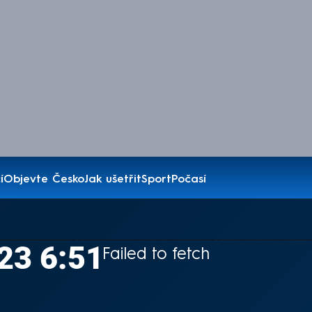
í
Objevte Česko
Jak ušetřit
Sport
Počasí
23 6:51
Failed to fetch