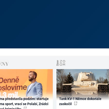
ma představila podzim: startuje
Tank KV-1 Němce dokonale
ma sport, vrací se Polabí, Zrádci
zaskočil
ové kriminálky