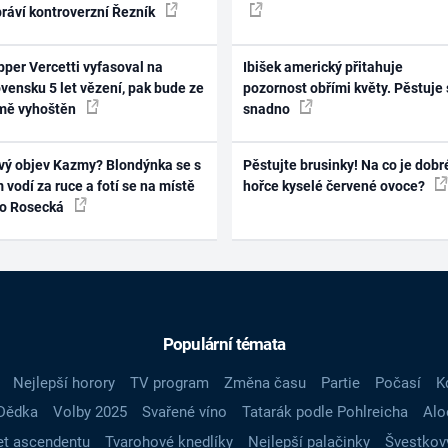
práví kontroverzní Řezník
per Vercetti vyfasoval na
Ibišek americký přitahuje
vensku 5 let vězení, pak bude ze
pozornost obřími květy. Pěstuje 
mě vyhoštěn
snadno
vý objev Kazmy? Blondýnka se s
Pěstujte brusinky! Na co je dobr
 vodí za ruce a fotí se na místě
hořce kyselé červené ovoce?
ko Rosecká
Populární témata
Nejlepší horory
TV program
Změna času
Partie
Počasí
K
Dědka
Volby 2025
Svařené víno
Tatarák podle Pohlreicha
Alo
t ascendentu
Tvarohové knedlíky
Nejlepší palačinky
Švestkov