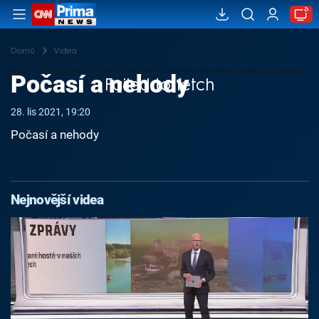
Domů
Videa
Počasí a nehody
Failed to fetch
28. lis 2021, 19:20
Počasí a nehody
Nejnovější videa