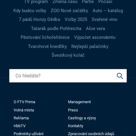
TV program
Změna času
Partie
Počasí
Kdy budou volby
ZOO Nové začátky
Auto – katalog
7 pádů Honzy Dědka
Volby 2025
Svařené víno
Tatarák podle Pohlreicha
Aloe vera
Pěstování lichořeřišnice
Výpočet ascendentu
Tvarohové knedlíky
Nejlepší palačinky
Švestkový koláč
O FTV Prima
Management
Volná místa
Press
Reklama
Castingy a výzvy
HbbTV
Kontakty
Podmínky užívání
Zpracování osobních údajů