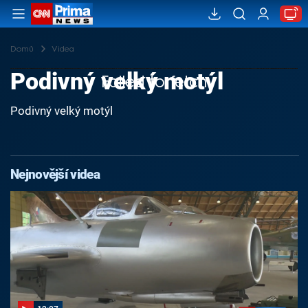
Domů
Videa
Podivný velký motýl
Failed to fetch
Podivný velký motýl
Nejnovější videa