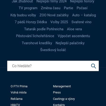
Jak zhubnout
Nejlepší filmy 2024
Nejlepší horory
TV program
Změna času
Partie
Počasí
Kdy budou volby
ZOO Nové začátky
Auto – katalog
7 pádů Honzy Dědka
Volby 2025
Svařené víno
Tatarák podle Pohlreicha
Aloe vera
Pěstování lichořeřišnice
Výpočet ascendentu
Tvarohové knedlíky
Nejlepší palačinky
Švestkový koláč
O FTV Prima
Management
Volná místa
Press
Reklama
Castingy a výzvy
HbbTV
Kontakty