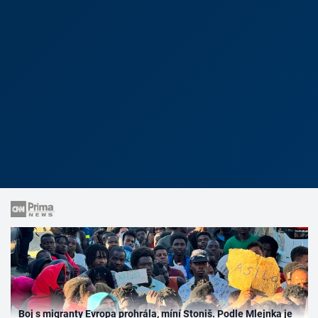
Boj s migranty Evropa prohrála, míní Stoniš. Podle Mlejnka je