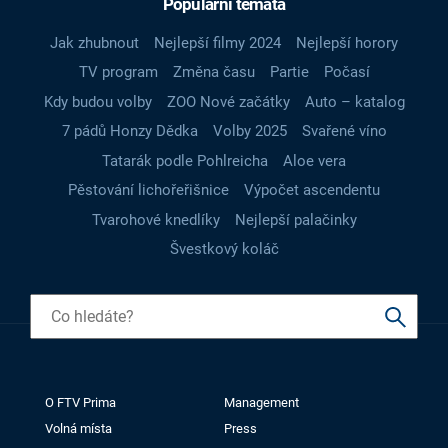
Populární témata
Jak zhubnout
Nejlepší filmy 2024
Nejlepší horory
TV program
Změna času
Partie
Počasí
Kdy budou volby
ZOO Nové začátky
Auto – katalog
7 pádů Honzy Dědka
Volby 2025
Svařené víno
Tatarák podle Pohlreicha
Aloe vera
Pěstování lichořeřišnice
Výpočet ascendentu
Tvarohové knedlíky
Nejlepší palačinky
Švestkový koláč
O FTV Prima
Management
Volná místa
Press