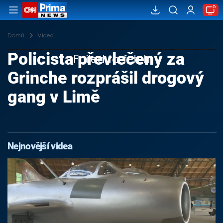
Domů
Videa
Policista převlečený za
Failed to fetch
Grinche rozprášil drogový
gang v Limě
Nejnovější videa