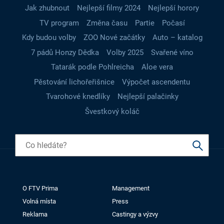
Jak zhubnout
Nejlepší filmy 2024
Nejlepší horory
TV program
Změna času
Partie
Počasí
Kdy budou volby
ZOO Nové začátky
Auto – katalog
7 pádů Honzy Dědka
Volby 2025
Svařené víno
Tatarák podle Pohlreicha
Aloe vera
Pěstování lichořeřišnice
Výpočet ascendentu
Tvarohové knedlíky
Nejlepší palačinky
Švestkový koláč
O FTV Prima
Management
Volná místa
Press
Reklama
Castingy a výzvy