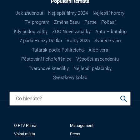
Populární témata
Jak zhubnout
Nejlepší filmy 2024
Nejlepší horory
TV program
Změna času
Partie
Počasí
Kdy budou volby
ZOO Nové začátky
Auto – katalog
7 pádů Honzy Dědka
Volby 2025
Svařené víno
Tatarák podle Pohlreicha
Aloe vera
Pěstování lichořeřišnice
Výpočet ascendentu
Tvarohové knedlíky
Nejlepší palačinky
Švestkový koláč
O FTV Prima
Management
Volná místa
Press