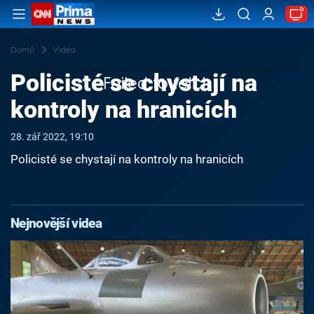
Domů
Videa
Policisté se chystají na
Failed to fetch
kontroly na hranicích
28. zář 2022, 19:10
Policisté se chystají na kontroly na hranicích
Nejnovější videa