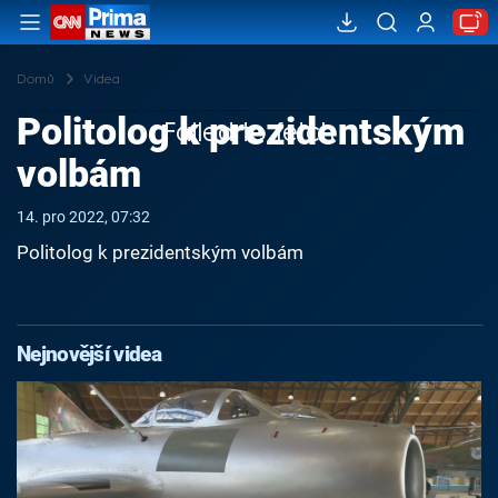
Domů
Videa
Politolog k prezidentským
Failed to fetch
volbám
14. pro 2022, 07:32
Politolog k prezidentským volbám
Nejnovější videa