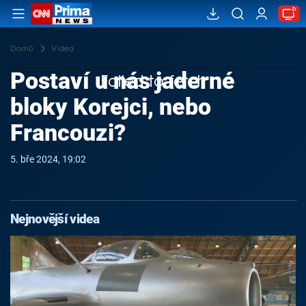
Domů
Videa
Postaví u nás jaderné
Failed to fetch
bloky Korejci, nebo
Francouzi?
5. bře 2024, 19:02
Nejnovější videa