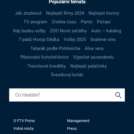
Populární témata
Jak zhubnout
Nejlepší filmy 2024
Nejlepší horory
TV program
Změna času
Partie
Počasí
Kdy budou volby
ZOO Nové začátky
Auto – katalog
7 pádů Honzy Dědka
Volby 2025
Svařené víno
Tatarák podle Pohlreicha
Aloe vera
Pěstování lichořeřišnice
Výpočet ascendentu
Tvarohové knedlíky
Nejlepší palačinky
Švestkový koláč
O FTV Prima
Management
Volná místa
Press