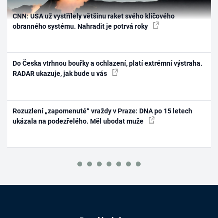
CNN: USA už vystřílely většinu raket svého klíčového
obranného systému. Nahradit je potrvá roky
Do Česka vtrhnou bouřky a ochlazení, platí extrémní výstraha.
RADAR ukazuje, jak bude u vás
Rozuzlení „zapomenuté“ vraždy v Praze: DNA po 15 letech
ukázala na podezřelého. Měl ubodat muže