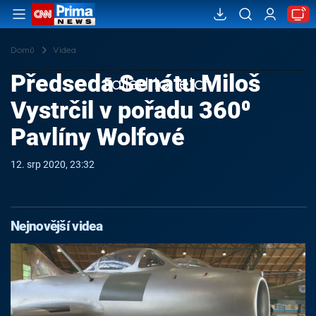
Domů
Videa
Předseda Senátu Miloš
Failed to fetch
Vystrčil v pořadu 360⁰
Pavlíny Wolfové
12. srp 2020, 23:32
Nejnovější videa