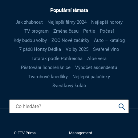
Populární témata
Jak zhubnout
Nejlepší filmy 2024
Nejlepší horory
TV program
Změna času
Partie
Počasí
Kdy budou volby
ZOO Nové začátky
Auto – katalog
7 pádů Honzy Dědka
Volby 2025
Svařené víno
Tatarák podle Pohlreicha
Aloe vera
Pěstování lichořeřišnice
Výpočet ascendentu
Tvarohové knedlíky
Nejlepší palačinky
Švestkový koláč
O FTV Prima
Management