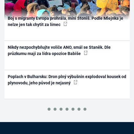
Boj s migranty Evropa prohrála, míní Stoniš. Podle Mlejnka je
nelze jen tak chytit za límec
Nikdy nezpochybňujte voliče ANO, smál se Staněk. Dle
průzkumu mají za lídra opozice Babiše
Poplach v Bulharsku: Dron plný výbušnin explodoval kousek od
plynovodu, jeho původ je nejasný