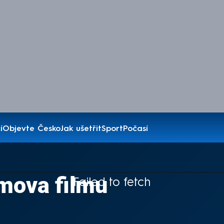
í
Objevte Česko
Jak ušetřit
Sport
Počasí
mova filmu
Failed to fetch