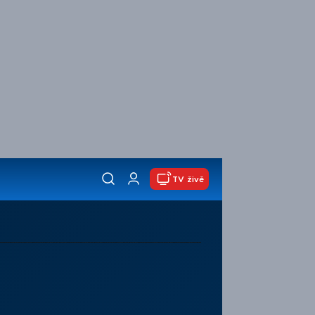
TV živě