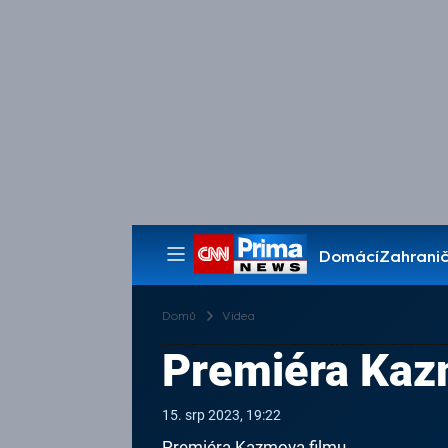
Domácí
Zahranič
Pořady
Domů
Videa
Premiéra Kaz
15. srp 2023, 19:22
Premiéra Kazmova filmu