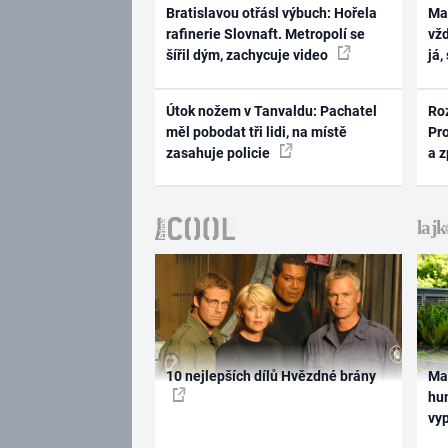
Bratislavou otřásl výbuch: Hořela
Ma
rafinerie Slovnaft. Metropolí se
vž
šířil dým, zachycuje video
já,
Útok nožem v Tanvaldu: Pachatel
Ro
měl pobodat tři lidi, na místě
Pr
zasahuje policie
a 
10 nejlepších dílů Hvězdné brány
Ma
hum
vy