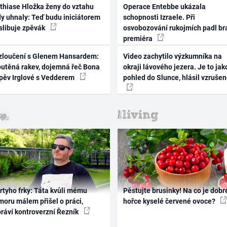
thiase Hložka ženy do vztahu
Operace Entebbe ukázala
dy uhnaly: Teď budu iniciátorem
schopnosti Izraele. Při
 slibuje zpěvák
osvobozování rukojmích padl br
premiéra
zloučení s Glenem Hansardem:
Video zachytilo výzkumníka na
outěná rakev, dojemná řeč Bona
okraji lávového jezera. Je to jak
zpěv Irglové s Vedderem
pohled do Slunce, hlásil vzruše
rtyho frky: Táta kvůli mému
Pěstujte brusinky! Na co je dobr
oru málem přišel o práci,
hořce kyselé červené ovoce?
práví kontroverzní Řezník