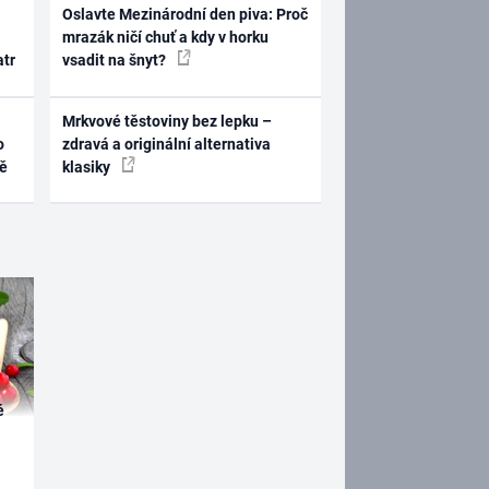
Oslavte Mezinárodní den piva: Proč
mrazák ničí chuť a kdy v horku
atr
vsadit na šnyt?
Mrkvové těstoviny bez lepku –
o
zdravá a originální alternativa
ně
klasiky
é