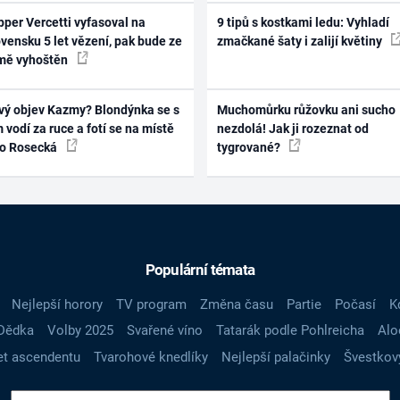
per Vercetti vyfasoval na
9 tipů s kostkami ledu: Vyhladí
vensku 5 let vězení, pak bude ze
zmačkané šaty i zalijí květiny
mě vyhoštěn
vý objev Kazmy? Blondýnka se s
Muchomůrku růžovku ani sucho
 vodí za ruce a fotí se na místě
nezdolá! Jak ji rozeznat od
ko Rosecká
tygrované?
Populární témata
Nejlepší horory
TV program
Změna času
Partie
Počasí
K
Dědka
Volby 2025
Svařené víno
Tatarák podle Pohlreicha
Alo
t ascendentu
Tvarohové knedlíky
Nejlepší palačinky
Švestkov