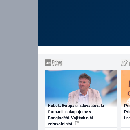
Kubek: Evropa si zdevastovala
Pri
farmacii, nakupujeme v
Pri
Bangladéši. Vojtěch ničí
i n
zdravotnictví