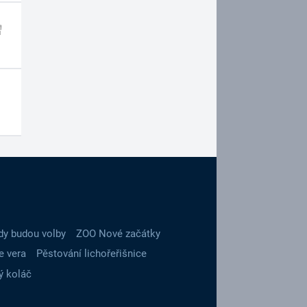
dy budou volby
ZOO Nové začátky
e vera
Pěstování lichořeřišnice
ý koláč