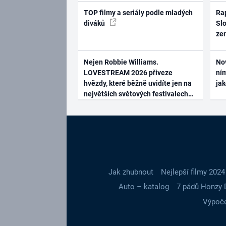
TOP filmy a seriály podle mladých
Rap
diváků
Slo
ze
Nejen Robbie Williams.
No
LOVESTREAM 2026 přiveze
ním
hvězdy, které běžně uvidíte jen na
ja
největších světových festivalech
Jak zhubnout
Nejlepší filmy 2024
Auto – katalog
7 pádů Honzy 
Výpoče