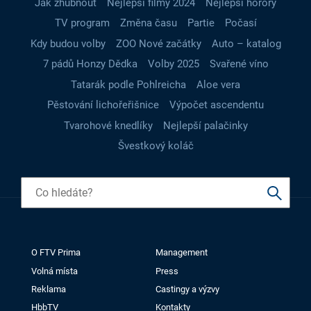
Jak zhubnout
Nejlepší filmy 2024
Nejlepší horory
TV program
Změna času
Partie
Počasí
Kdy budou volby
ZOO Nové začátky
Auto – katalog
7 pádů Honzy Dědka
Volby 2025
Svařené víno
Tatarák podle Pohlreicha
Aloe vera
Pěstování lichořeřišnice
Výpočet ascendentu
Tvarohové knedlíky
Nejlepší palačinky
Švestkový koláč
O FTV Prima
Management
Volná místa
Press
Reklama
Castingy a výzvy
HbbTV
Kontakty