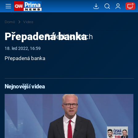
Domů
Videa
Přepadená banka
Failed to fetch
18. led 2022, 16:59
Přepadená banka
Nejnovější videa