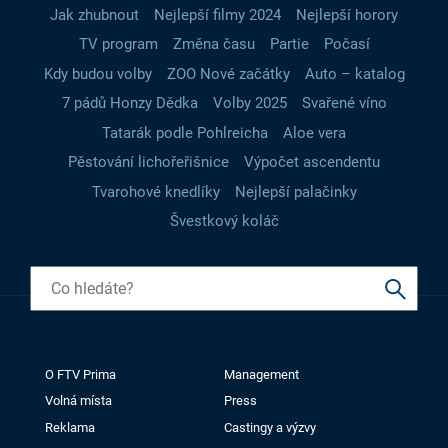
Jak zhubnout
Nejlepší filmy 2024
Nejlepší horory
TV program
Změna času
Partie
Počasí
Kdy budou volby
ZOO Nové začátky
Auto – katalog
7 pádů Honzy Dědka
Volby 2025
Svařené víno
Tatarák podle Pohlreicha
Aloe vera
Pěstování lichořeřišnice
Výpočet ascendentu
Tvarohové knedlíky
Nejlepší palačinky
Švestkový koláč
O FTV Prima
Management
Volná místa
Press
Reklama
Castingy a výzvy