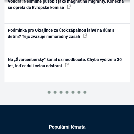
Vondra: Nesmíme působit jako magnet na migranty. Konečná
se opřela do Evropské komise
Podmínka pro Ukrajince za útok zápalnou lahví na dům s
dětmi? Tejc zvažuje mimořádný zásah
Na „Švarcenberský“ kanál už neodbočíte. Chyba vydržela 30
let, teď ceduli celou odstraní
Populární témata