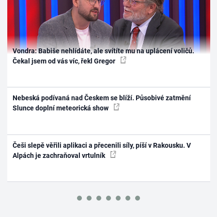
Vondra: Babiše nehlídáte, ale svítíte mu na uplácení voličů.
Čekal jsem od vás víc, řekl Gregor
Nebeská podívaná nad Českem se blíží. Působivé zatmění
Slunce doplní meteorická show
Češi slepě věřili aplikaci a přecenili síly, píší v Rakousku. V
Alpách je zachraňoval vrtulník