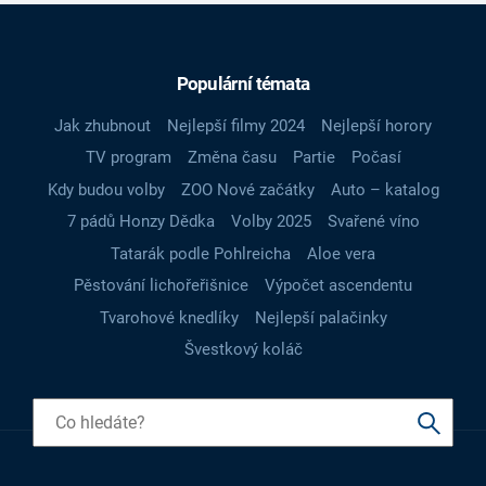
Populární témata
Jak zhubnout
Nejlepší filmy 2024
Nejlepší horory
TV program
Změna času
Partie
Počasí
Kdy budou volby
ZOO Nové začátky
Auto – katalog
7 pádů Honzy Dědka
Volby 2025
Svařené víno
Tatarák podle Pohlreicha
Aloe vera
Pěstování lichořeřišnice
Výpočet ascendentu
Tvarohové knedlíky
Nejlepší palačinky
Švestkový koláč