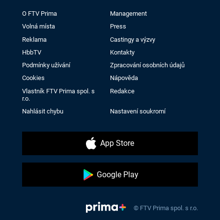
O FTV Prima
Management
Volná místa
Press
Reklama
Castingy a výzvy
HbbTV
Kontakty
Podmínky užívání
Zpracování osobních údajů
Cookies
Nápověda
Vlastník FTV Prima spol. s
Redakce
r.o.
Nahlásit chybu
Nastavení soukromí
App Store
Google Play
© FTV Prima spol. s r.o.