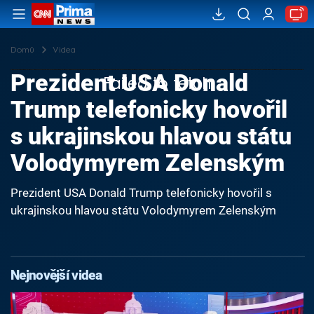
Domů
Videa
Prezident USA Donald
Failed to fetch
Trump telefonicky hovořil
s ukrajinskou hlavou státu
Volodymyrem Zelenským
Prezident USA Donald Trump telefonicky hovořil s
ukrajinskou hlavou státu Volodymyrem Zelenským
Nejnovější videa