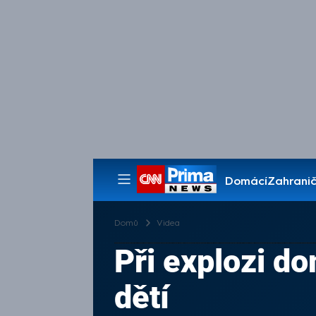
Domácí
Zahranič
Pořady
Domů
Videa
Při explozi do
dětí