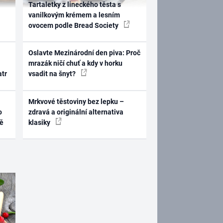
Tartaletky z lineckého těsta s
vanilkovým krémem a lesním
ovocem podle Bread Society
Oslavte Mezinárodní den piva: Proč
mrazák ničí chuť a kdy v horku
atr
vsadit na šnyt?
Mrkvové těstoviny bez lepku –
o
zdravá a originální alternativa
ně
klasiky