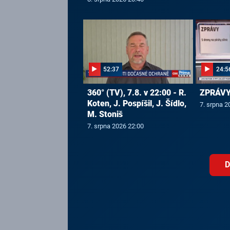
52:37
24:5
360° (TV), 7.8. v 22:00 - R.
ZPRÁVY,
Koten, J. Pospíšil, J. Šídlo,
7. srpna 2
M. Stoniš
7. srpna 2026 22:00
D