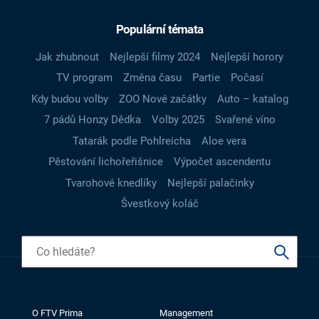
Populární témata
Jak zhubnout
Nejlepší filmy 2024
Nejlepší horory
TV program
Změna času
Partie
Počasí
Kdy budou volby
ZOO Nové začátky
Auto – katalog
7 pádů Honzy Dědka
Volby 2025
Svařené víno
Tatarák podle Pohlreicha
Aloe vera
Pěstování lichořeřišnice
Výpočet ascendentu
Tvarohové knedlíky
Nejlepší palačinky
Švestkový koláč
O FTV Prima
Management