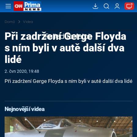
Domů
Videa
Při zadržení Gerge Floyda
Failed to fetch
s ním byli v autě další dva
lidé
2. čvn 2020, 19:48
Při zadržení Gerge Floyda s ním byli v autě další dva lidé
Nejnovější videa