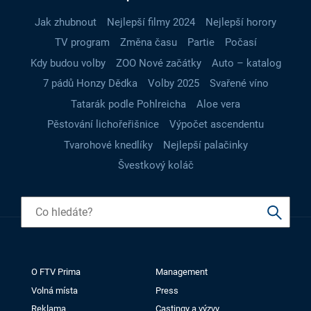
Jak zhubnout
Nejlepší filmy 2024
Nejlepší horory
TV program
Změna času
Partie
Počasí
Kdy budou volby
ZOO Nové začátky
Auto – katalog
7 pádů Honzy Dědka
Volby 2025
Svařené víno
Tatarák podle Pohlreicha
Aloe vera
Pěstování lichořeřišnice
Výpočet ascendentu
Tvarohové knedlíky
Nejlepší palačinky
Švestkový koláč
O FTV Prima
Management
Volná místa
Press
Reklama
Castingy a výzvy