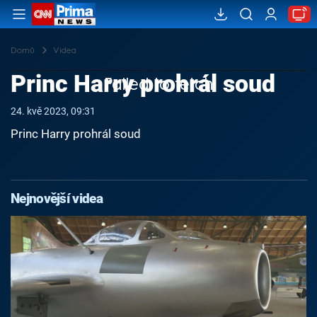
Domů
Videa
Princ Harry prohrál soud
Failed to fetch
24. kvě 2023, 09:31
Princ Harry prohrál soud
Nejnovější videa