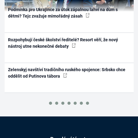
Podmínka pro Ukrajince za útok zápalnou lahví na dům s
dětmi? Tejc zvažuje mimořádný zásah
Rozpohybují české školství ředitelé? Resort věří, že nový
nástroj utne nekonečné debaty
Zelenskyj navštíví tradičního ruského spojence: Srbsko chce
oddělit od Putinova tábora