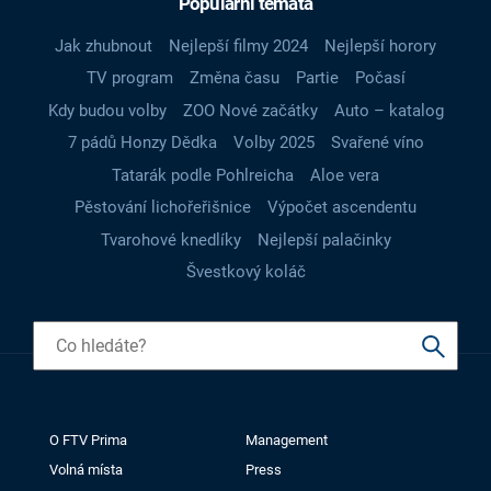
Populární témata
Jak zhubnout
Nejlepší filmy 2024
Nejlepší horory
TV program
Změna času
Partie
Počasí
Kdy budou volby
ZOO Nové začátky
Auto – katalog
7 pádů Honzy Dědka
Volby 2025
Svařené víno
Tatarák podle Pohlreicha
Aloe vera
Pěstování lichořeřišnice
Výpočet ascendentu
Tvarohové knedlíky
Nejlepší palačinky
Švestkový koláč
O FTV Prima
Management
Volná místa
Press