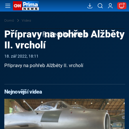
Domů
Videa
Přípravy na pohřeb Alžběty
Failed to fetch
II. vrcholí
18. zář 2022, 18:11
Přípravy na pohřeb Alžběty II. vrcholí
Nejnovější videa