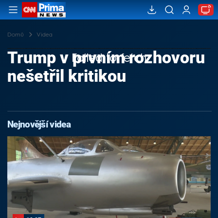
Domů
Videa
Trump v prvním rozhovoru
Failed to fetch
nešetřil kritikou
Nejnovější videa