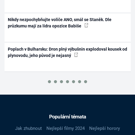
Nikdy nezpochybňujte voliče ANO, smál se Staněk. Dle
průzkumu mají za lídra opozice Babiše
Poplach v Bulharsku: Dron plný výbušnin explodoval kousek od
plynovodu, jeho původ je nejasný
Populární témata
Jak zhubnout
Nejlepší filmy 2024
Nejlepší horory