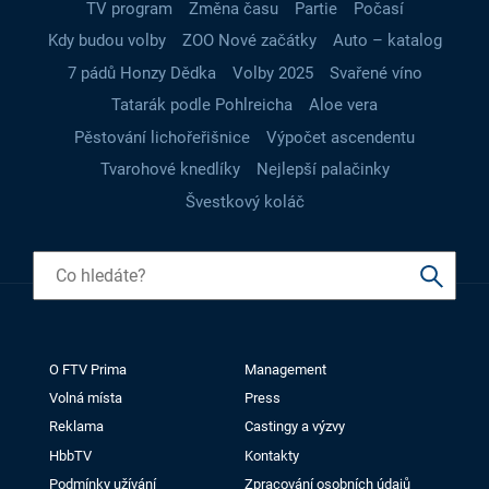
TV program
Změna času
Partie
Počasí
Kdy budou volby
ZOO Nové začátky
Auto – katalog
7 pádů Honzy Dědka
Volby 2025
Svařené víno
Tatarák podle Pohlreicha
Aloe vera
Pěstování lichořeřišnice
Výpočet ascendentu
Tvarohové knedlíky
Nejlepší palačinky
Švestkový koláč
O FTV Prima
Management
Volná místa
Press
Reklama
Castingy a výzvy
HbbTV
Kontakty
Podmínky užívání
Zpracování osobních údajů