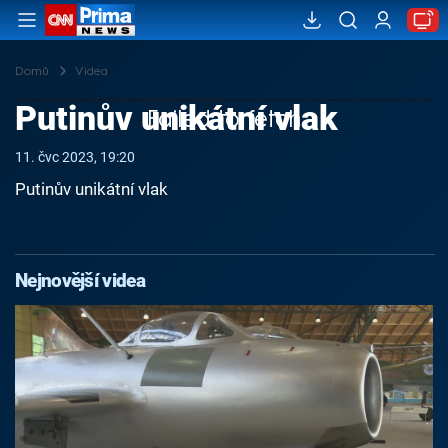
Domů
Videa
Putinův unikátní vlak
Failed to fetch
11. čvc 2023, 19:20
Putinův unikátní vlak
Nejnovější videa