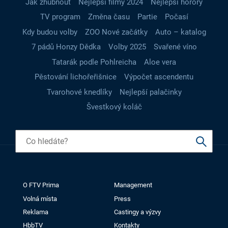
Jak zhubnout
Nejlepší filmy 2024
Nejlepší horory
TV program
Změna času
Partie
Počasí
Kdy budou volby
ZOO Nové začátky
Auto – katalog
7 pádů Honzy Dědka
Volby 2025
Svařené víno
Tatarák podle Pohlreicha
Aloe vera
Pěstování lichořeřišnice
Výpočet ascendentu
Tvarohové knedlíky
Nejlepší palačinky
Švestkový koláč
O FTV Prima
Management
Volná místa
Press
Reklama
Castingy a výzvy
HbbTV
Kontakty