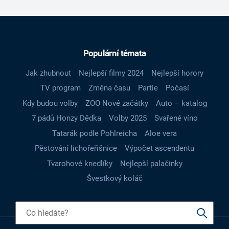
Populární témata
Jak zhubnout
Nejlepší filmy 2024
Nejlepší horory
TV program
Změna času
Partie
Počasí
Kdy budou volby
ZOO Nové začátky
Auto – katalog
7 pádů Honzy Dědka
Volby 2025
Svařené víno
Tatarák podle Pohlreicha
Aloe vera
Pěstování lichořeřišnice
Výpočet ascendentu
Tvarohové knedlíky
Nejlepší palačinky
Švestkový koláč