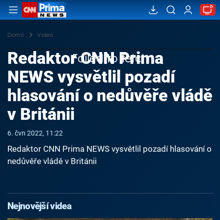
Domů
Videa
Redaktor CNN Prima
Failed to fetch
NEWS vysvětlil pozadí
hlasování o nedůvěře vládě
v Británii
6. čvn 2022, 11:22
Redaktor CNN Prima NEWS vysvětlil pozadí hlasování o
nedůvěře vládě v Británii
Nejnovější videa