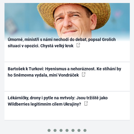
Úmorné, ministři s námi nechodí do debat, popsal Grolich
situaci v opozici. Chystá velký krok
Bartošek k Turkovi: Hyenismus a nehoráznost. Ke stíhání by
ho Sněmovna vydala, míní Vondráček
Lékárničky, drony i pytle na mrtvoly: Jsou tržiště jako
Wildberries legitimním cílem Ukrajiny?