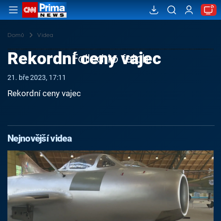
Domů
Videa
Rekordní ceny vajec
Failed to fetch
21. bře 2023, 17:11
Rekordní ceny vajec
Nejnovější videa