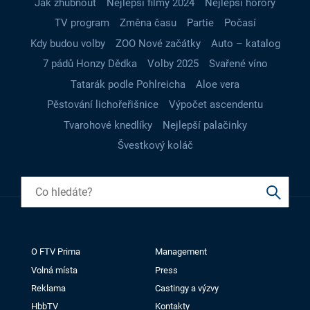
Jak zhubnout
Nejlepší filmy 2024
Nejlepší horory
TV program
Změna času
Partie
Počasí
Kdy budou volby
ZOO Nové začátky
Auto – katalog
7 pádů Honzy Dědka
Volby 2025
Svařené víno
Tatarák podle Pohlreicha
Aloe vera
Pěstování lichořeřišnice
Výpočet ascendentu
Tvarohové knedlíky
Nejlepší palačinky
Švestkový koláč
O FTV Prima
Management
Volná místa
Press
Reklama
Castingy a výzvy
HbbTV
Kontakty