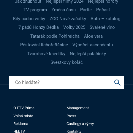
Jak zhubnout
Nejlepší filmy 2024
Nejlepší horory
TV program
Změna času
Partie
Počasí
Kdy budou volby
ZOO Nové začátky
Auto – katalog
7 pádů Honzy Dědka
Volby 2025
Svařené víno
Tatarák podle Pohlreicha
Aloe vera
Pěstování lichořeřišnice
Výpočet ascendentu
Tvarohové knedlíky
Nejlepší palačinky
Švestkový koláč
O FTV Prima
Management
Volná místa
Press
Reklama
Castingy a výzvy
HbbTV
Kontakty