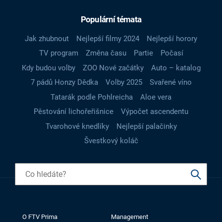
Populární témata
Jak zhubnout
Nejlepší filmy 2024
Nejlepší horory
TV program
Změna času
Partie
Počasí
Kdy budou volby
ZOO Nové začátky
Auto – katalog
7 pádů Honzy Dědka
Volby 2025
Svařené víno
Tatarák podle Pohlreicha
Aloe vera
Pěstování lichořeřišnice
Výpočet ascendentu
Tvarohové knedlíky
Nejlepší palačinky
Švestkový koláč
O FTV Prima
Management