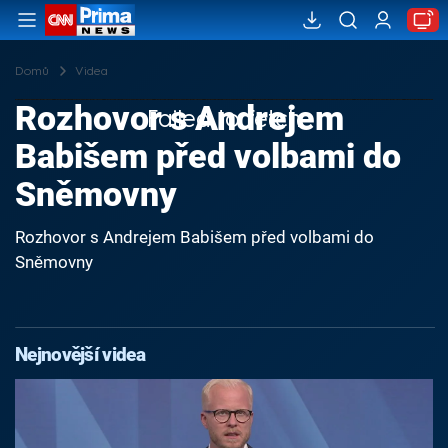
Domů
Videa
Rozhovor s Andrejem
Failed to fetch
Babišem před volbami do
Sněmovny
Rozhovor s Andrejem Babišem před volbami do
Sněmovny
Nejnovější videa