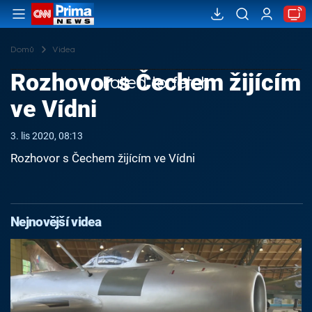
Domů
Videa
Rozhovor s Čechem žijícím
Failed to fetch
ve Vídni
3. lis 2020, 08:13
Rozhovor s Čechem žijícím ve Vídni
Nejnovější videa