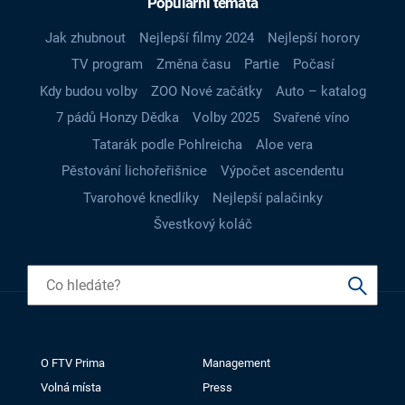
Populární témata
Jak zhubnout
Nejlepší filmy 2024
Nejlepší horory
TV program
Změna času
Partie
Počasí
Kdy budou volby
ZOO Nové začátky
Auto – katalog
7 pádů Honzy Dědka
Volby 2025
Svařené víno
Tatarák podle Pohlreicha
Aloe vera
Pěstování lichořeřišnice
Výpočet ascendentu
Tvarohové knedlíky
Nejlepší palačinky
Švestkový koláč
O FTV Prima
Management
Volná místa
Press