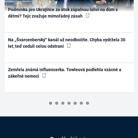
Podmínka pro Ukrajince za útok zápalnou lahví na dům s
dětmi? Tejc zvažuje mimořádný zásah
Na „Švarcenberský“ kanál už neodbočíte. Chyba vydržela 30
let, teď ceduli celou odstraní
Zemřela známá influencerka. Towleová podlehla vzácné a
zákeřné nemoci