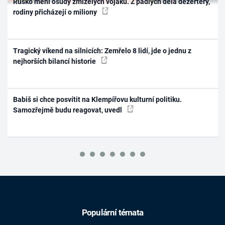
Rusko mění osudy zmizelých vojáků. Z padlých dělá dezertéry,
rodiny přicházejí o miliony
Tragický víkend na silnicích: Zemřelo 8 lidí, jde o jednu z
nejhorších bilancí historie
Babiš si chce posvítit na Klempířovu kulturní politiku.
Samozřejmě budu reagovat, uvedl
Populární témata