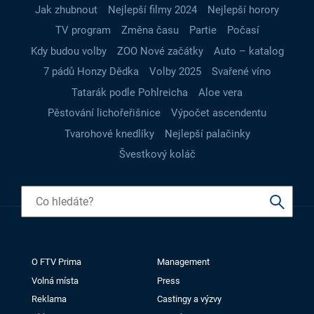
Jak zhubnout
Nejlepší filmy 2024
Nejlepší horory
TV program
Změna času
Partie
Počasí
Kdy budou volby
ZOO Nové začátky
Auto – katalog
7 pádů Honzy Dědka
Volby 2025
Svařené víno
Tatarák podle Pohlreicha
Aloe vera
Pěstování lichořeřišnice
Výpočet ascendentu
Tvarohové knedlíky
Nejlepší palačinky
Švestkový koláč
O FTV Prima
Management
Volná místa
Press
Reklama
Castingy a výzvy