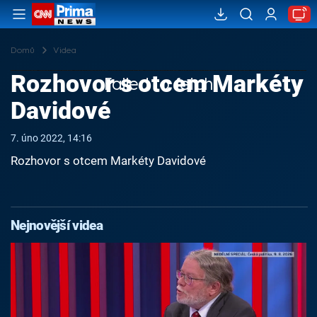
Domů
Videa
Rozhovor s otcem Markéty
Failed to fetch
Davidové
7. úno 2022, 14:16
Rozhovor s otcem Markéty Davidové
Nejnovější videa