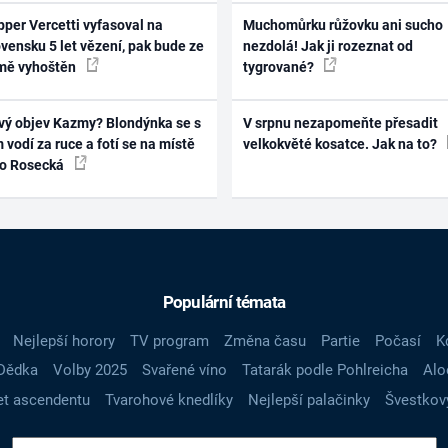
per Vercetti vyfasoval na
Muchomůrku růžovku ani sucho
vensku 5 let vězení, pak bude ze
nezdolá! Jak ji rozeznat od
mě vyhoštěn
tygrované?
vý objev Kazmy? Blondýnka se s
V srpnu nezapomeňte přesadit
 vodí za ruce a fotí se na místě
velkokvěté kosatce. Jak na to?
ko Rosecká
Populární témata
Nejlepší horory
TV program
Změna času
Partie
Počasí
K
Dědka
Volby 2025
Svařené víno
Tatarák podle Pohlreicha
Alo
t ascendentu
Tvarohové knedlíky
Nejlepší palačinky
Švestkov