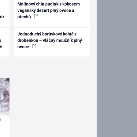
Malinový chia pudink s kokosem –
veganský dezert plný ovoce a
atr
ořechů
Jednoduchý borůvkový koláč s
o
drobenkou – vláčný moučník plný
ně
ovoce