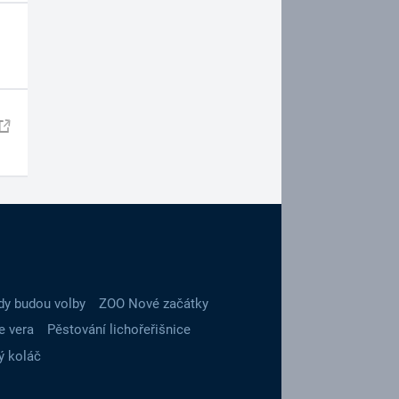
dy budou volby
ZOO Nové začátky
e vera
Pěstování lichořeřišnice
ý koláč