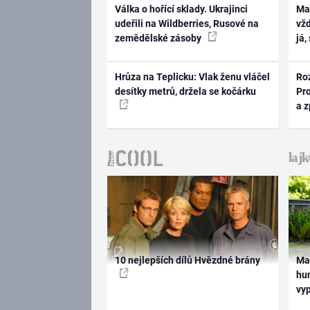
Válka o hořící sklady. Ukrajinci
Ma
udeřili na Wildberries, Rusové na
vž
zemědělské zásoby
já,
Hrůza na Teplicku: Vlak ženu vláčel
Ro
desítky metrů, držela se kočárku
Pr
a 
10 nejlepších dílů Hvězdné brány
Ma
hum
vy