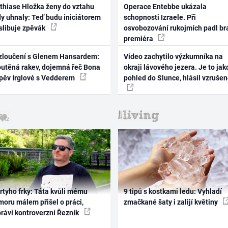
thiase Hložka ženy do vztahu
Operace Entebbe ukázala
dy uhnaly: Teď budu iniciátorem
schopnosti Izraele. Při
 slibuje zpěvák
osvobozování rukojmích padl br
premiéra
zloučení s Glenem Hansardem:
Video zachytilo výzkumníka na
outěná rakev, dojemná řeč Bona
okraji lávového jezera. Je to jak
zpěv Irglové s Vedderem
pohled do Slunce, hlásil vzruše
rtyho frky: Táta kvůli mému
9 tipů s kostkami ledu: Vyhladí
oru málem přišel o práci,
zmačkané šaty i zalijí květiny
práví kontroverzní Řezník