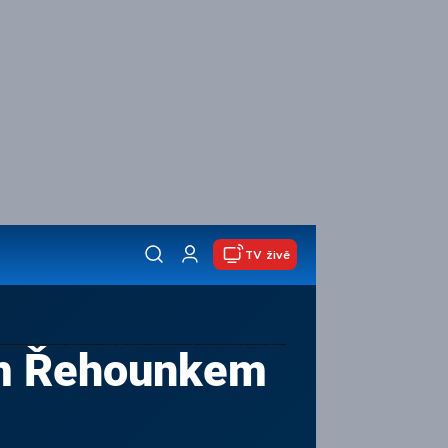
TV živě
em Řehounkem