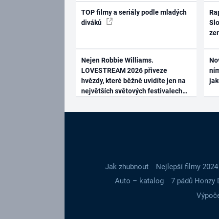
TOP filmy a seriály podle mladých
Rap
diváků
Slo
ze
Nejen Robbie Williams.
No
LOVESTREAM 2026 přiveze
ním
hvězdy, které běžně uvidíte jen na
ja
největších světových festivalech
Jak zhubnout
Nejlepší filmy 2024
Auto – katalog
7 pádů Honzy 
Výpoče