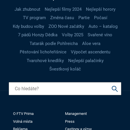
Jak zhubnout
Nejlepší filmy 2024
Nejlepší horory
TV program
Změna času
Partie
Počasí
Kdy budou volby
ZOO Nové začátky
Auto – katalog
7 pádů Honzy Dědka
Volby 2025
Svařené víno
Tatarák podle Pohlreicha
Aloe vera
Pěstování lichořeřišnice
Výpočet ascendentu
Tvarohové knedlíky
Nejlepší palačinky
Švestkový koláč
O FTV Prima
Management
Volná místa
Press
Reklama
Castingy a výzvy