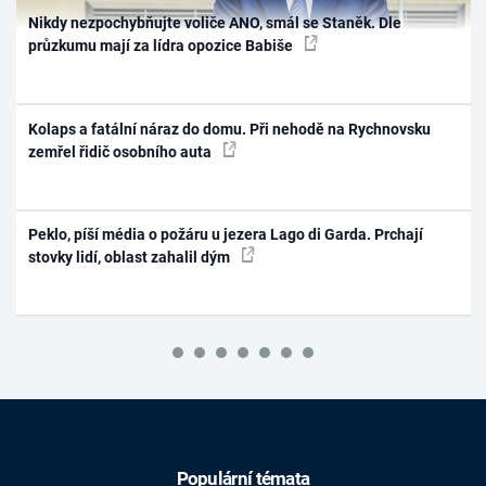
Nikdy nezpochybňujte voliče ANO, smál se Staněk. Dle
průzkumu mají za lídra opozice Babiše
Kolaps a fatální náraz do domu. Při nehodě na Rychnovsku
zemřel řidič osobního auta
Peklo, píší média o požáru u jezera Lago di Garda. Prchají
stovky lidí, oblast zahalil dým
Populární témata