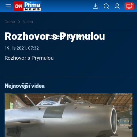
Domů
Videa
Rozhovor s Prymulou
Failed to fetch
19. lis 2021, 07:32
Rozhovor s Prymulou
Nejnovější videa