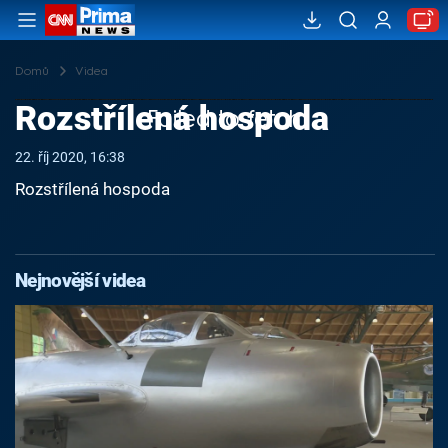
Domů
Videa
Rozstřílená hospoda
Failed to fetch
22. říj 2020, 16:38
Rozstřílená hospoda
Nejnovější videa