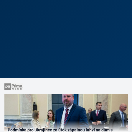
Podmínka pro Ukrajince za útok zápalnou lahví na dům s