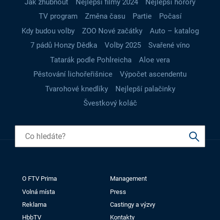
Jak zhubnout
Nejlepší filmy 2024
Nejlepší horory
TV program
Změna času
Partie
Počasí
Kdy budou volby
ZOO Nové začátky
Auto – katalog
7 pádů Honzy Dědka
Volby 2025
Svařené víno
Tatarák podle Pohlreicha
Aloe vera
Pěstování lichořeřišnice
Výpočet ascendentu
Tvarohové knedlíky
Nejlepší palačinky
Švestkový koláč
O FTV Prima
Management
Volná místa
Press
Reklama
Castingy a výzvy
HbbTV
Kontakty