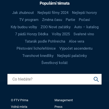
Populární témata
Jak zhubnout
Nejlepší filmy 2024
Nejlepší horory
TV program
Změna času
Partie
Počasí
Kdy budou volby
ZOO Nové začátky
Auto – katalog
7 pádů Honzy Dědka
Volby 2025
Svařené víno
Tatarák podle Pohlreicha
Aloe vera
Pěstování lichořeřišnice
Výpočet ascendentu
Tvarohové knedlíky
Nejlepší palačinky
Švestkový koláč
O FTV Prima
Management
Volná místa
Press