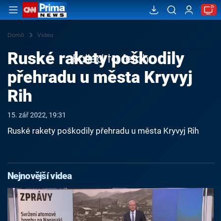
Domů
Videa
Ruské rakety poškodily
Failed to fetch
přehradu u města Kryvyj
Rih
15. zář 2022, 19:31
Ruské rakety poškodily přehradu u města Kryvyj Rih
Nejnovější videa