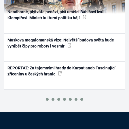
Neodborné, plýtváte penězi, píší umělci Babišovi kvůli
Klempířovi. Ministr kulturní politiku hájí
Muskova megalomanská vize: Největší budova světa bude
vyrábět čipy pro roboty i vesmír
REPORTÁŽ: Za tajemnými hrady do Karpat aneb Fascinující
zříceniny u českých hranic