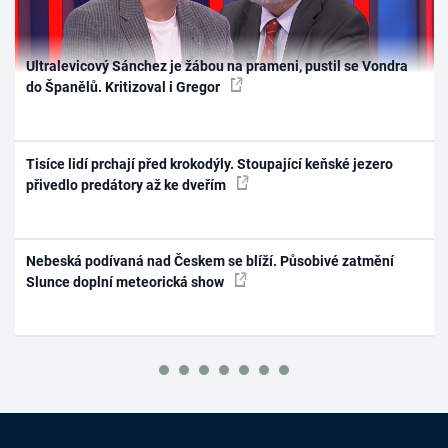
Ultralevicový Sánchez je žábou na prameni, pustil se Vondra
do Španělů. Kritizoval i Gregor
Tisíce lidí prchají před krokodýly. Stoupající keňské jezero
přivedlo predátory až ke dveřím
Nebeská podívaná nad Českem se blíží. Působivé zatmění
Slunce doplní meteorická show