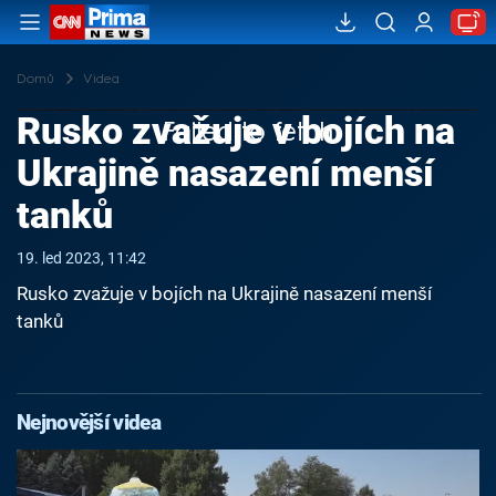
Domů
Videa
Rusko zvažuje v bojích na
Failed to fetch
Ukrajině nasazení menší
tanků
19. led 2023, 11:42
Rusko zvažuje v bojích na Ukrajině nasazení menší
tanků
Nejnovější videa