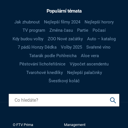
Populární témata
Jak zhubnout
Nejlepší filmy 2024
Nejlepší horory
TV program
Změna času
Partie
Počasí
Kdy budou volby
ZOO Nové začátky
Auto – katalog
7 pádů Honzy Dědka
Volby 2025
Svařené víno
Tatarák podle Pohlreicha
Aloe vera
Pěstování lichořeřišnice
Výpočet ascendentu
Tvarohové knedlíky
Nejlepší palačinky
Švestkový koláč
O FTV Prima
Management